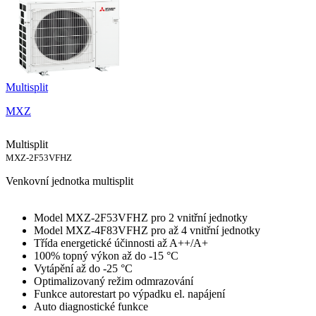
Multisplit
MXZ
Multisplit
MXZ-2F53VFHZ
Venkovní jednotka multisplit
Model MXZ-2F53VFHZ pro 2 vnitřní jednotky
Model MXZ-4F83VFHZ pro až 4 vnitřní jednotky
Třída energetické účinnosti až A++/A+
100% topný výkon až do -15 °C
Vytápění až do -25 °C
Optimalizovaný režim odmrazování
Funkce autorestart po výpadku el. napájení
Auto diagnostické funkce