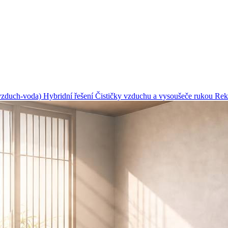
(vzduch-voda)
Hybridní řešení
Čističky vzduchu a vysoušeče rukou
Rek