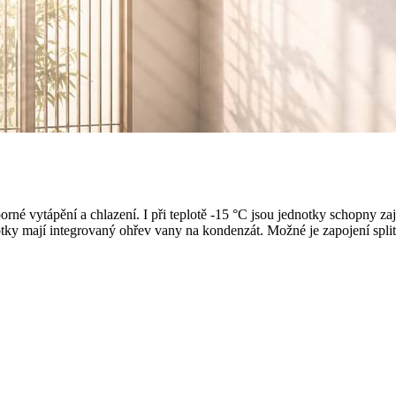
né vytápění a chlazení. I při teplotě -15 °C jsou jednotky schopny zaj
y mají integrovaný ohřev vany na kondenzát. Možné je zapojení split i