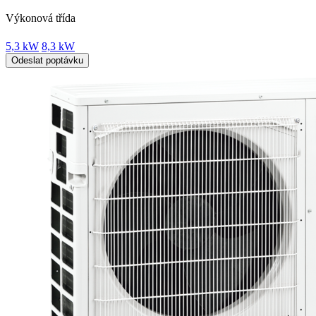
Výkonová třída
5,3 kW
8,3 kW
Odeslat poptávku