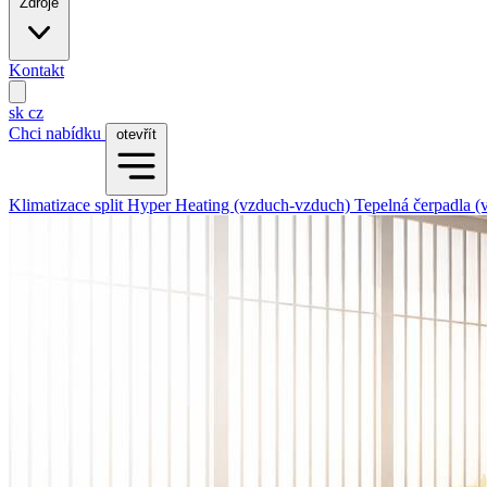
Zdroje
Kontakt
sk
cz
Chci nabídku
otevřít
Klimatizace split
Hyper Heating (vzduch-vzduch)
Tepelná čerpadla 