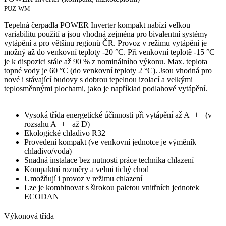
PUZ-WM
Tepelná čerpadla POWER Inverter kompakt nabízí velkou
variabilitu použití a jsou vhodná zejména pro bivalentní systémy
vytápění a pro většinu regionů ČR. Provoz v režimu vytápění je
možný až do venkovní teploty -20 °C. Při venkovní teplotě -15 °C
je k dispozici stále až 90 % z nominálního výkonu. Max. teplota
topné vody je 60 °C (do venkovní teploty 2 °C). Jsou vhodná pro
nové i stávající budovy s dobrou tepelnou izolací a velkými
teplosměnnými plochami, jako je například podlahové vytápění.
Vysoká třída energetické účinnosti při vytápění až A+++ (v
rozsahu A+++ až D)
Ekologické chladivo R32
Provedení kompakt (ve venkovní jednotce je výměník
chladivo/voda)
Snadná instalace bez nutnosti práce technika chlazení
Kompaktní rozměry a velmi tichý chod
Umožňují i provoz v režimu chlazení
Lze je kombinovat s širokou paletou vnitřních jednotek
ECODAN
Výkonová třída