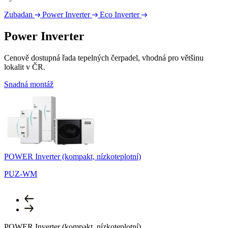
Zubadan
Power Inverter
Eco Inverter
Power Inverter
Cenově dostupná řada tepelných čerpadel, vhodná pro většinu
lokalit v ČR.
Snadná montáž
POWER Inverter (kompakt, nízkoteplotní)
P
PUZ-WM
POWER Inverter (kompakt, nízkoteplotní)