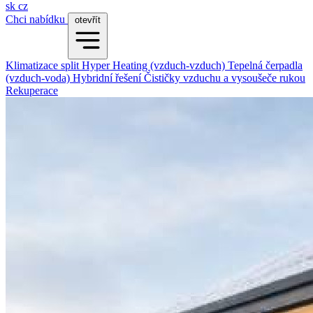
sk
cz
Chci nabídku
otevřít
Klimatizace split
Hyper Heating (vzduch-vzduch)
Tepelná čerpadla
(vzduch-voda)
Hybridní řešení
Čističky vzduchu a vysoušeče rukou
Rekuperace