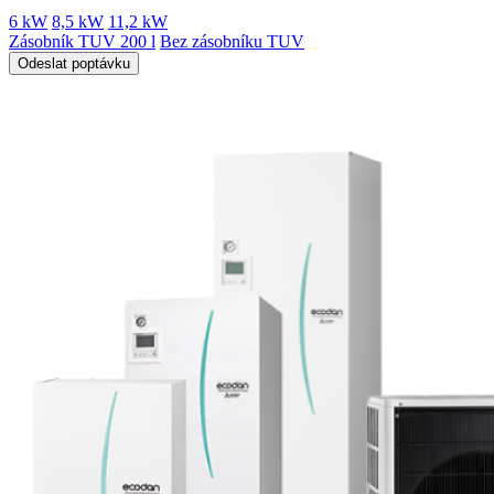
6 kW
8,5 kW
11,2 kW
Zásobník TUV 200 l
Bez zásobníku TUV
Odeslat poptávku