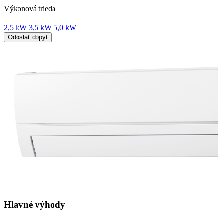
Výkonová trieda
2,5 kW
3,5 kW
5,0 kW
Odoslať dopyt
Hlavné výhody