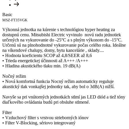
Basic
MSZ-FT35VGK
Výkonná jednotka na kúrenie s technológiou hyper heating za
dostupnú cenu. Mitsubishi Electric vyvinulo novú radu jednotiek
určených na vykurovanie do -25°C a s plným výkonom do -15°C.
Určenú sú na plnohodnotné vykurovanie počas celého roka. Ideálne
na víkendové chalupy, domy, bytu kancelárie , sklady....
• Hodnota koeficientu SCOP až 4,8/SEER až 8,6
• Trieda energetickej účinnosti až A+++ /A+++
• Hladina akustického tlaku min. 19 dB(A)
Nočný režim
• Nová komfortná funkcia Nocný režim automaticky reguluje
akustický tlak vonkajšej jednotky tak, aby bol o 3dB(A) nižší.
Navyše sa pri vnútorných jednotkách stlmí jas LED diód a tiež tóny
diaľkového ovládania budú pri obsluhe stlmené.
Filter
• Vzduchový filter s vrstvou strieborných iónov
• Filter V-Blocking, sériovo integrovaný