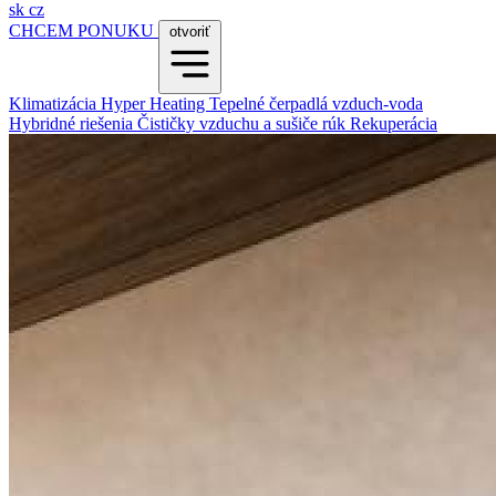
sk
cz
CHCEM PONUKU
otvoriť
Klimatizácia
Hyper Heating
Tepelné čerpadlá vzduch-voda
Hybridné riešenia
Čističky vzduchu a sušiče rúk
Rekuperácia