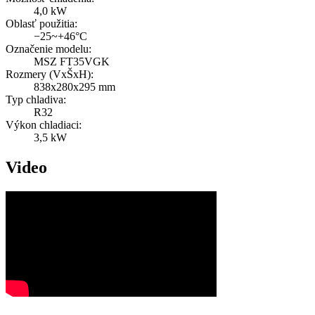
4,0 kW
Oblasť použitia:
−25~+46°C
Označenie modelu:
MSZ FT35VGK
Rozmery (VxŠxH):
838x280x295 mm
Typ chladiva:
R32
Výkon chladiaci:
3,5 kW
Video