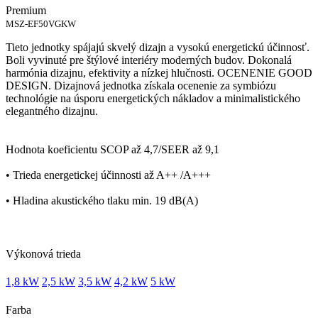
Premium
MSZ-EF50VGKW
Tieto jednotky spájajú skvelý dizajn a vysokú energetickú účinnosť.
Boli vyvinuté pre štýlové interiéry moderných budov. Dokonalá
harmónia dizajnu, efektivity a nízkej hlučnosti. OCENENIE GOOD
DESIGN. Dizajnová jednotka získala ocenenie za symbiózu
technológie na úsporu energetických nákladov a minimalistického
elegantného dizajnu.
Hodnota koeficientu SCOP až 4,7/SEER až 9,1
• Trieda energetickej účinnosti až A++ /A+++
• Hladina akustického tlaku min. 19 dB(A)
Výkonová trieda
1,8 kW
2,5 kW
3,5 kW
4,2 kW
5 kW
Farba