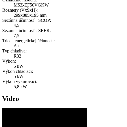
MSZ-EF50VGKW
Rozmery (VxŠxH):
299x885x195 mm
Sezónna účinnosť - SCOP:
4,5
Sezónna účinnosť - SEER:
7,5
Trieda energetickej účinnosti:
A++
Typ chladiva:
R32
Výkon:
5 kW
Výkon chladiaci:
5 kW
Výkon vykurovací:
5,8 kW
Video