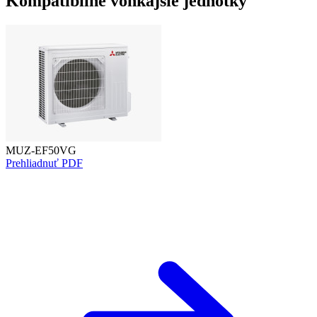
Kompatibilné vonkajšie jednotky
MUZ-EF50VG
Prehliadnuť PDF