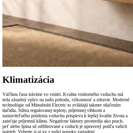
Klimatizácia
Väčšinu času trávime vo vnútri. Kvalita vnútorného vzduchu má
teda zásadný vplyv na našu pohodu, výkonnosť a zdravie. Moderné
technológie od Mitsubishi Electric to zvládajú takmer stlačením
tlačidla. Súhra regulovanej teploty, príjemnej vlhkosti a
nastaviteľného prúdenia vzduchu prispieva k lepšej kvalite života a
zaisťuje príjemnú klímu. Negatívne faktory prostredia ako prach,
peľ alebo špina sú odfiltrované a vzduch je upravený podľa vašich
potrieb. Vyberte si aj vy z našej ponuky zariadení.