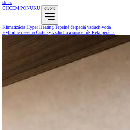
sk
cz
CHCEM PONUKU
otvoriť
Klimatizácia
Hyper Heating
Tepelné čerpadlá vzduch-voda
Hybridné riešenia
Čističky vzduchu a sušiče rúk
Rekuperácia