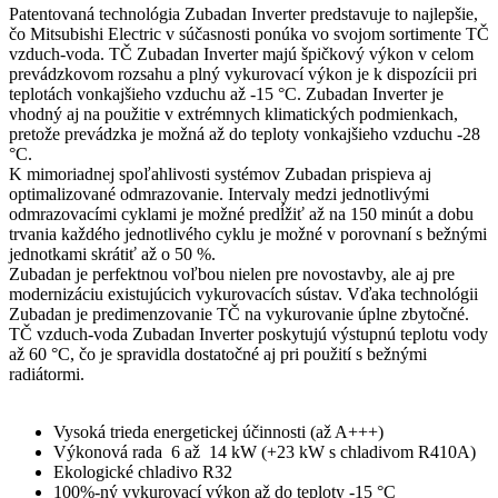
Patentovaná technológia Zubadan Inverter predstavuje to najlepšie,
čo Mitsubishi Electric v súčasnosti ponúka vo svojom sortimente TČ
vzduch-voda. TČ Zubadan Inverter majú špičkový výkon v celom
prevádzkovom rozsahu a plný vykurovací výkon je k dispozícii pri
teplotách vonkajšieho vzduchu až -15 °C. Zubadan Inverter je
vhodný aj na použitie v extrémnych klimatických podmienkach,
pretože prevádzka je možná až do teploty vonkajšieho vzduchu -28
°C.
K mimoriadnej spoľahlivosti systémov Zubadan prispieva aj
optimalizované odmrazovanie. Intervaly medzi jednotlivými
odmrazovacími cyklami je možné predĺžiť až na 150 minút a dobu
trvania každého jednotlivého cyklu je možné v porovnaní s bežnými
jednotkami skrátiť až o 50 %.
Zubadan je perfektnou voľbou nielen pre novostavby, ale aj pre
modernizáciu existujúcich vykurovacích sústav. Vďaka technológii
Zubadan je predimenzovanie TČ na vykurovanie úplne zbytočné.
TČ vzduch-voda Zubadan Inverter poskytujú výstupnú teplotu vody
až 60 °C, čo je spravidla dostatočné aj pri použití s bežnými
radiátormi.
Vysoká trieda energetickej účinnosti (až A+++)
Výkonová rada 6 až 14 kW (+23 kW s chladivom R410A)
Ekologické chladivo R32
100%-ný vykurovací výkon až do teploty -15 °C