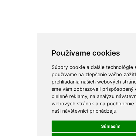
Používame cookies
Používame cookies
Súbory cookie a ďalšie technológie 
Súbory cookie a ďalšie technológie 
používame na zlepšenie vášho zážit
používame na zlepšenie vášho zážit
prehliadania našich webových stráno
prehliadania našich webových stráno
sme vám zobrazovali prispôsobený 
sme vám zobrazovali prispôsobený 
cielené reklamy, na analýzu návštevn
cielené reklamy, na analýzu návštevn
webových stránok a na pochopenie t
webových stránok a na pochopenie t
naši návštevníci prichádzajú.
naši návštevníci prichádzajú.
Súhlasím
Súhlasím