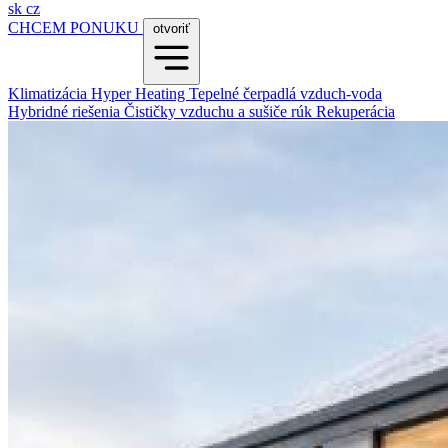
sk
cz
CHCEM PONUKU
otvoriť
Klimatizácia
Hyper Heating
Tepelné čerpadlá vzduch-voda
Hybridné riešenia
Čističky vzduchu a sušiče rúk
Rekuperácia