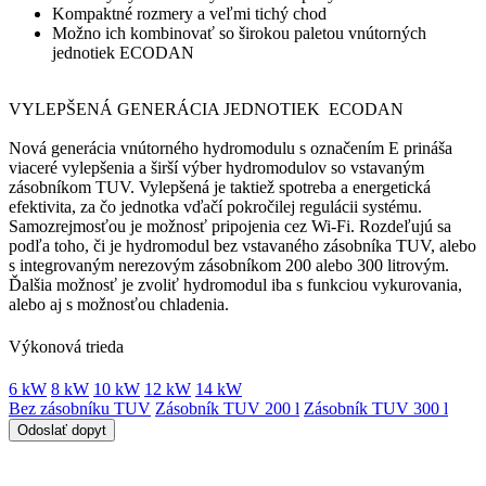
Kompaktné rozmery a veľmi tichý chod
Možno ich kombinovať so širokou paletou vnútorných
jednotiek ECODAN
VYLEPŠENÁ GENERÁCIA JEDNOTIEK ECODAN
Nová generácia vnútorného hydromodulu s označením E prináša
viaceré vylepšenia a širší výber hydromodulov so vstavaným
zásobníkom TUV. Vylepšená je taktiež spotreba a energetická
efektivita, za čo jednotka vďačí pokročilej regulácii systému.
Samozrejmosťou je možnosť pripojenia cez Wi-Fi. Rozdeľujú sa
podľa toho, či je hydromodul bez vstavaného zásobníka TUV, alebo
s integrovaným nerezovým zásobníkom 200 alebo 300 litrovým.
Ďalšia možnosť je zvoliť hydromodul iba s funkciou vykurovania,
alebo aj s možnosťou chladenia.
Výkonová trieda
6 kW
8 kW
10 kW
12 kW
14 kW
Bez zásobníku TUV
Zásobník TUV 200 l
Zásobník TUV 300 l
Odoslať dopyt