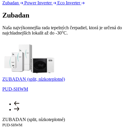
Zubadan
Power Inverter
Eco Inverter
Zubadan
Naša najvýkonnejšia rada tepelných čerpadiel, ktorá je určená do
najchladnejších lokalít až do -30°C.
ZUBADAN (split, nízkoteplotné)
Z
PUD-SHWM
ZUBADAN (split, nízkoteplotné)
PUD-SHWM