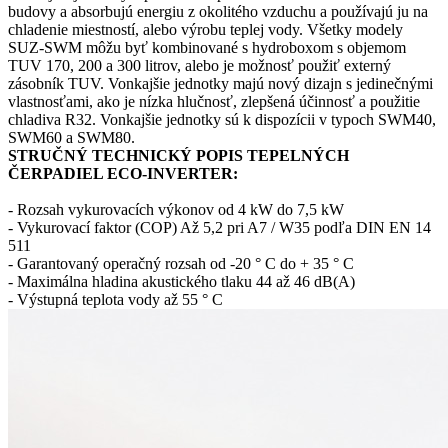
budovy a absorbujú energiu z okolitého vzduchu a používajú ju na
chladenie miestností, alebo výrobu teplej vody. Všetky modely
SUZ-SWM môžu byť kombinované s hydroboxom s objemom
TUV 170, 200 a 300 litrov, alebo je možnosť použiť externý
zásobník TUV. Vonkajšie jednotky majú nový dizajn s jedinečnými
vlastnosťami, ako je nízka hlučnosť, zlepšená účinnosť a použitie
chladiva R32. Vonkajšie jednotky sú k dispozícii v typoch SWM40,
SWM60 a SWM80.
STRUČNÝ TECHNICKÝ POPIS TEPELNÝCH
ČERPADIEL ECO-INVERTER:
- Rozsah vykurovacích výkonov od 4 kW do 7,5 kW
- Vykurovací faktor (COP) Až 5,2 pri A7 / W35 podľa DIN EN 14
511
- Garantovaný operačný rozsah od -20 ° C do + 35 ° C
- Maximálna hladina akustického tlaku 44 až 46 dB(A)
- Výstupná teplota vody až 55 ° C