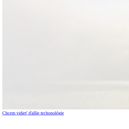
Chcem vidieť ďalšie techonológie