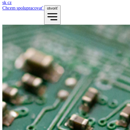
sk
cz
Chcem spolupracovať
otvoriť