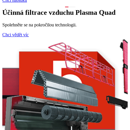
Chci nabídku
Účinná filtrace vzduchu Plasma Quad
Spolehněte se na pokročilou technologii.
H
Chci vědět víc
V