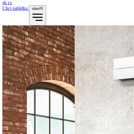
sk
cz
Chci nabídku
otevřít