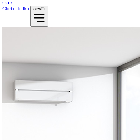
sk
cz
Chci nabídku
otevřít