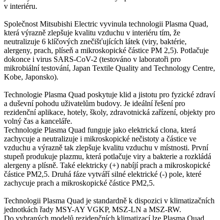
v interiéru.
Společnost Mitsubishi Electric vyvinula technologii Plasma Quad,
která výrazně zlepšuje kvalitu vzduchu v interiéru tím, že
neutralizuje 6 klíčových znečišťujících látek (viry, baktérie,
alergeny, prach, plíseň a mikroskopické částice PM 2,5). Potlačuje
dokonce i virus SARS-CoV-2 (testováno v laboratoři pro
mikrobiální testování, Japan Textile Quality and Technology Centre,
Kobe, Japonsko).
Technologie Plasma Quad poskytuje klid a jistotu pro fyzické zdraví
a duševní pohodu uživatelům budovy. Je ideální řešení pro
rezidenční aplikace, hotely, školy, zdravotnická zařízení, objekty pro
volný čas a kanceláře.
Technologie Plasma Quad funguje jako elektrická clona, která
zachycuje a neutralizuje i mikroskopické nečistoty a částice ve
vzduchu a výrazně tak zlepšuje kvalitu vzduchu v místnosti. První
stupeň produkuje plazmu, která potlačuje viry a bakterie a rozkládá
alergeny a plísně. Také elektricky (+) nabíjí prach a mikroskopické
částice PM2,5. Druhá fáze vytváří silné elektrické (-) pole, které
zachycuje prach a mikroskopické částice PM2,5.
Technologii Plasma Quad je standardně k dispozici v klimatizačních
jednotkách řady MSY-AY VGKP, MSZ-LN a MSZ-RW.
Do vybraných modelů rezidenčních klimatizací lze Plasma Quad