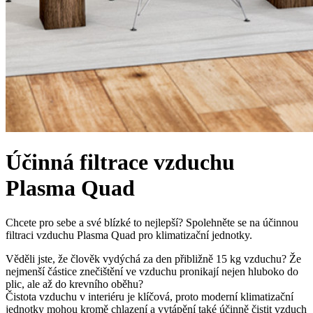
Účinná filtrace vzduchu
Plasma Quad
Chcete pro sebe a své blízké to nejlepší? Spolehněte se na účinnou
filtraci vzduchu Plasma Quad pro klimatizační jednotky.
Věděli jste, že člověk vydýchá za den přibližně 15 kg vzduchu? Že
nejmenší částice znečištění ve vzduchu pronikají nejen hluboko do
plic, ale až do krevního oběhu?
Čistota vzduchu v interiéru je klíčová, proto moderní klimatizační
jednotky mohou kromě chlazení a vytápění také účinně čistit vzduch