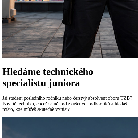
Hledáme technického
specialistu juniora
Jsi student posledního ročníku nebo čerstvý absolvent oboru TZB?
Baví tě technika, chceš se učit od zkušených odborníků a hledáš
místo, kde můžeš skutečně vyrůst?