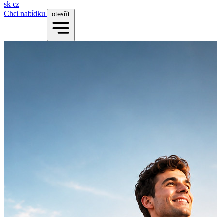
sk
cz
Chci nabídku
otevřít