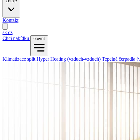
Zdroje
Kontakt
sk
cz
Chci nabídku
otevřít
Klimatizace split
Hyper Heating (vzduch-vzduch)
Tepelná čerpadla 