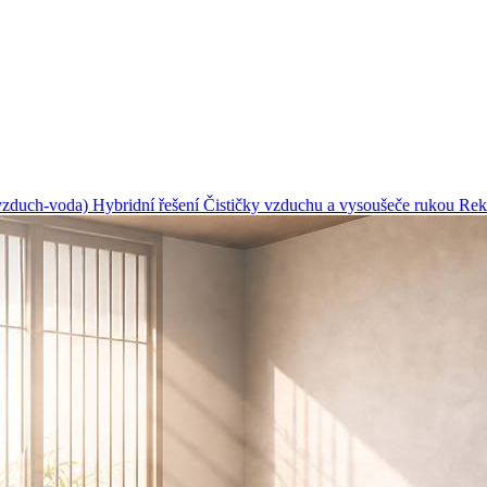
(vzduch-voda)
Hybridní řešení
Čističky vzduchu a vysoušeče rukou
Rek