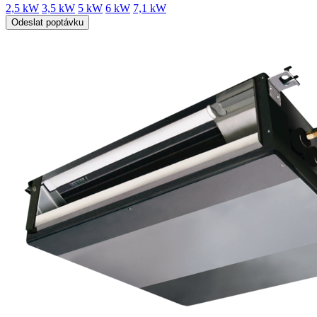
2,5 kW
3,5 kW
5 kW
6 kW
7,1 kW
Odeslat poptávku