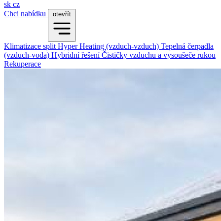
sk
cz
Chci nabídku
otevřít
Klimatizace split
Hyper Heating (vzduch-vzduch)
Tepelná čerpadla
(vzduch-voda)
Hybridní řešení
Čističky vzduchu a vysoušeče rukou
Rekuperace