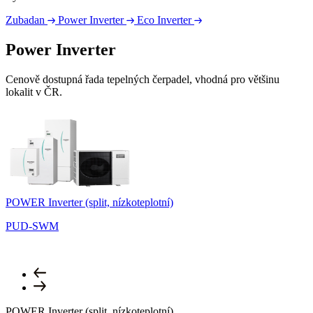
Zubadan
Power Inverter
Eco Inverter
Power Inverter
Cenově dostupná řada tepelných čerpadel, vhodná pro většinu
lokalit v ČR.
POWER Inverter (split, nízkoteplotní)
P
PUD-SWM
POWER Inverter (split, nízkoteplotní)