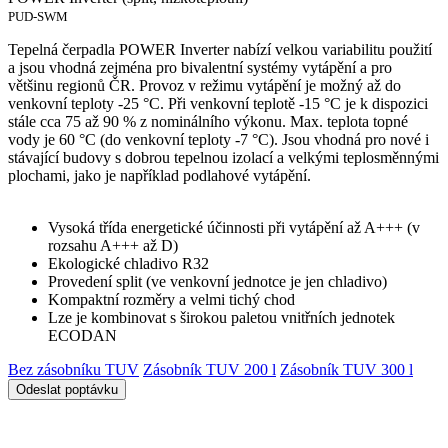
PUD-SWM
Tepelná čerpadla POWER Inverter nabízí velkou variabilitu použití
a jsou vhodná zejména pro bivalentní systémy vytápění a pro
většinu regionů ČR. Provoz v režimu vytápění je možný až do
venkovní teploty -25 °C. Při venkovní teplotě -15 °C je k dispozici
stále cca 75 až 90 % z nominálního výkonu. Max. teplota topné
vody je 60 °C (do venkovní teploty -7 °C). Jsou vhodná pro nové i
stávající budovy s dobrou tepelnou izolací a velkými teplosměnnými
plochami, jako je například podlahové vytápění.
Vysoká třída energetické účinnosti při vytápění až A+++ (v
rozsahu A+++ až D)
Ekologické chladivo R32
Provedení split (ve venkovní jednotce je jen chladivo)
Kompaktní rozměry a velmi tichý chod
Lze je kombinovat s širokou paletou vnitřních jednotek
ECODAN
Bez zásobníku TUV
Zásobník TUV 200 l
Zásobník TUV 300 l
Odeslat poptávku