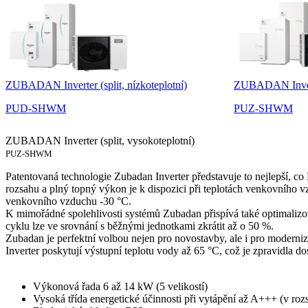
ZUBADAN Inverter (split, nízkoteplotní)
ZUBADAN Inverte
PUD-SHWM
PUZ-SHWM
ZUBADAN Inverter (split, vysokoteplotní)
PUZ-SHWM
Patentovaná technologie Zubadan Inverter představuje to nejlepší, c
rozsahu a plný topný výkon je k dispozici při teplotách venkovního 
venkovního vzduchu -30 °C.
K mimořádné spolehlivosti systémů Zubadan přispívá také optimalizo
cyklu lze ve srovnání s běžnými jednotkami zkrátit až o 50 %.
Zubadan je perfektní volbou nejen pro novostavby, ale i pro modern
Inverter poskytují výstupní teplotu vody až 65 °C, což je zpravidla dos
Výkonová řada 6 až 14 kW (5 velikostí)
Vysoká třída energetické účinnosti při vytápění až A+++ (v r