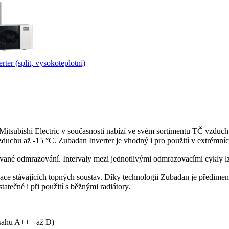
r (split, vysokoteplotní)
o Mitsubishi Electric v současnosti nabízí ve svém sortimentu TČ vzd
vzduchu až -15 °C. Zubadan Inverter je vhodný i pro použití v extrémn
vané odmrazování. Intervaly mezi jednotlivými odmrazovacími cykly lz
izace stávajících topných soustav. Díky technologii Zubadan je předi
tatečné i při použití s běžnými radiátory.
ozsahu A+++ až D)