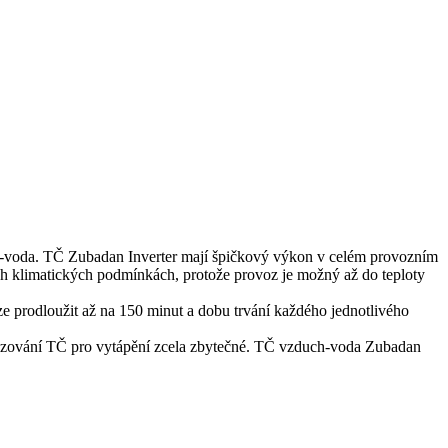
uch-voda. TČ Zubadan Inverter mají špičkový výkon v celém provozním
ích klimatických podmínkách, protože provoz je možný až do teploty
e prodloužit až na 150 minut a dobu trvání každého jednotlivého
menzování TČ pro vytápění zcela zbytečné. TČ vzduch-voda Zubadan