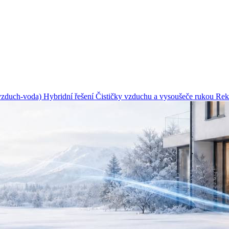
(vzduch-voda)
Hybridní řešení
Čističky vzduchu a vysoušeče rukou
Rek