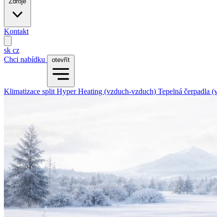
Zdroje
Kontakt
sk
cz
Chci nabídku
otevřít
Klimatizace split
Hyper Heating (vzduch-vzduch)
Tepelná čerpadla 