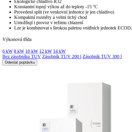
Ekologické chladivo R32
Konstantní topný výkon až do teploty -15 °C
Provedení split (ve venkovní jednotce je jen chladivo)
Kompaktní rozměry a velmi tichý chod
Umožňují i provoz v režimu chlazení
Lze je kombinovat s širokou paletou vnitřních jednotek ECO
Výkonová třída
6 kW
8 kW
10 kW
12 kW
14 kW
Bez zásobníku TUV
Zásobník TUV 200 l
Zásobník TUV 300 l
Odeslat poptávku