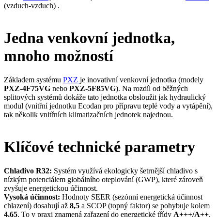
(vzduch-vzduch) .
Jedna venkovní jednotka,
mnoho možností
Základem systému
PXZ
je inovativní venkovní jednotka (modely
PXZ-4F75VG
nebo
PXZ-5F85VG
). Na rozdíl od běžných
splitových systémů dokáže tato jednotka obsloužit jak hydraulický
modul (vnitřní jednotku Ecodan pro přípravu teplé vody a vytápění),
tak několik vnitřních klimatizačních jednotek najednou.
Klíčové technické parametry
Chladivo R32:
Systém využívá ekologicky šetrnější chladivo s
nízkým potenciálem globálního oteplování (GWP), které zároveň
zvyšuje energetickou účinnost.
Vysoká účinnost:
Hodnoty SEER (sezónní energetická účinnost
chlazení) dosahují až
8,5
a SCOP (topný faktor) se pohybuje kolem
4,65
. To v praxi znamená zařazení do energetické třídy
A+++/A++
.