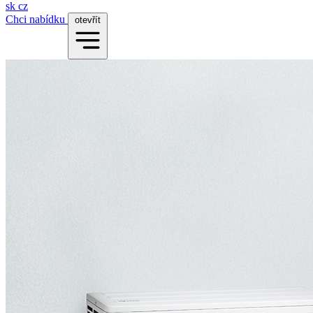
sk
cz
Chci nabídku
otevřít