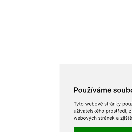
Používame cook
Používáme soubo
Súbory cookie a ďalšie te
prehliadania našich webo
Tyto webové stránky použí
a cielené reklamy, na ana
uživatelského prostředí, 
odkiaľ naši návštevníci pr
webových stránek a zjiště