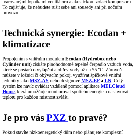
tvarovanými lopatkami ventilátoru a akustickou izolací kompresoru.
To zajišťuje, že nebudete rušit sebe ani sousedy ani při nočním
provozu.
Technická synergie: Ecodan +
klimatizace
Propojením s vnitřním modulem
Ecodan (Hydrobox nebo
Cylinder unit)
získáte plnohodnotné tepelné čerpadlo vzduch-voda,
které se postará o vytápění a ohřev vody až na 55 °C. Zároveň
můžete v ložnici či obývacím pokoji využívat špičkové vnitřní
jednotky jako
MSZ-AY
nebo designové
MSZ-EF
a
LN
. Celý
systém lze navíc ovládat vzdáleně pomocí aplikace
MELCloud
Home
, která umožňuje monitorovat spotřebu energie a nastavovat
teplotu pro každou místnost zvlášť.
Je pro vás
PXZ
to pravé?
Pokud stavíte nízkoenergetický dům nebo plánujete komplexní