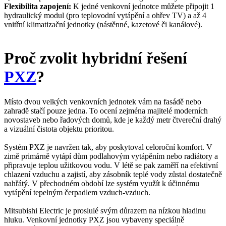
Flexibilita zapojení:
K jedné venkovní jednotce můžete připojit 1
hydraulický modul (pro teplovodní vytápění a ohřev TV) a až 4
vnitřní klimatizační jednotky (nástěnné, kazetové či kanálové).
Proč zvolit hybridní řešení
PXZ
?
Místo dvou velkých venkovních jednotek vám na fasádě nebo
zahradě stačí pouze jedna. To ocení zejména majitelé moderních
novostaveb nebo řadových domů, kde je každý metr čtvereční drahý
a vizuální čistota objektu prioritou.
Systém PXZ je navržen tak, aby poskytoval celoroční komfort. V
zimě primárně vytápí dům podlahovým vytápěním nebo radiátory a
připravuje teplou užitkovou vodu. V létě se pak zaměří na efektivní
chlazení vzduchu a zajistí, aby zásobník teplé vody zůstal dostatečně
nahřátý. V přechodném období lze systém využít k účinnému
vytápění tepelným čerpadlem vzduch-vzduch.
Mitsubishi Electric je proslulé svým důrazem na nízkou hladinu
hluku. Venkovní jednotky PXZ jsou vybaveny speciálně