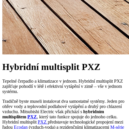
Hybridní multisplit PXZ
Tepelné čerpadlo a klimatizace v jednom. Hybridní multisplit PXZ
zajišťuje pohodlí v létě i efektivní vytápění v zimě – vše v jednom
systému.
Tradičně byste museli instalovat dva samostatné systémy. Jeden pro
ohřev vody a teplovodní podlahové vytápění a druhý pro chlazení
vzduchu. Mitsubishi Electric však přichází s
hybridním
multisplitem
PXZ
, který tato funkce spojuje do jednoho celku.
Hybridní multisplit
PXZ
představuje technologické propojení mezi
řadou
Ecodan
(vzduch-voda) a rezidenčními klimatizacemi
M-série