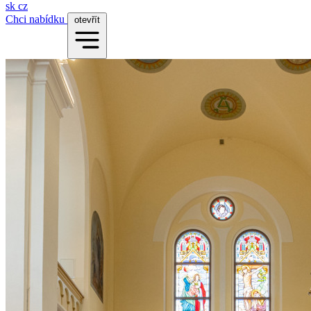
sk
cz
Chci nabídku
otevřít