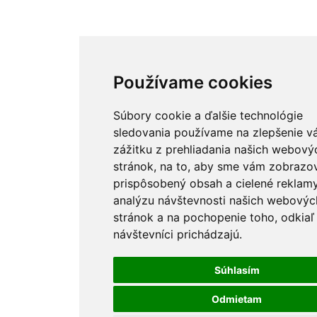
Používame cookies
Používáme soubory coo
Súbory cookie a ďalšie technológie
sledovania používame na zlepšenie v
Tyto webové stránky používají soubo
zážitku z prehliadania našich webový
cookies a další sledovací nástroje s c
stránok, na to, aby sme vám zobrazov
vylepšení uživatelského prostředí, zo
prispôsobený obsah a cielené reklamy
přizpůsobeného obsahu a reklam, ana
analýzu návštevnosti našich webovýc
návštěvnosti webových stránek a zjiš
stránok a na pochopenie toho, odkiaľ 
zdroje návštěvnosti.
návštevníci prichádzajú.
Souhlasím
Súhlasím
Odmietam
Odmítám