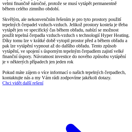
velmi finančně náročné, protože se musí vytápět permanentně
během celého zimního období.
Skvělým, ale nekonvenčním řešením je pro tyto prostory použití
tepelných čerpadel vzduch-vzduch. Jelikož prostory kostela je třeba
vytápět jen ve specifický čas během obřadu, nabízí se možnost
použít tepelná čerpadla vzduch-vzduch s technologií Hyper Heating.
Díky tomu lze v krátké době vytopil prostor před a během obřadu a
pak lze vytápění vypnout až do dalšího obřadu. Tento způsob
vytápění, ve spojení s úsporným tepelným čerpadlem zajistí velké
finanční úspory. Návratnost investice do nového způsobu vytápění
je v některých případech jen jeden rok
Pokud máte zájem o více informací o našich tepelných čerpadlech,
kontaktujte nás a my Vám rádi zodpovíme jakékoli dotazy.
Chci vidět další rešení