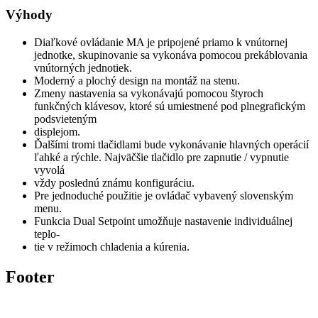
Výhody
Diaľkové ovládanie MA je pripojené priamo k vnútornej
jednotke, skupinovanie sa vykonáva pomocou prekáblovania
vnútorných jednotiek.
Moderný a plochý design na montáž na stenu.
Zmeny nastavenia sa vykonávajú pomocou štyroch
funkčných klávesov, ktoré sú umiestnené pod plnegrafickým
podsvieteným
displejom.
Ďalšími tromi tlačidlami bude vykonávanie hlavných operácií
ľahké a rýchle. Najväčšie tlačidlo pre zapnutie / vypnutie
vyvolá
vždy poslednú známu konfiguráciu.
Pre jednoduché použitie je ovládač vybavený slovenským
menu.
Funkcia Dual Setpoint umožňuje nastavenie individuálnej
teplo-
tie v režimoch chladenia a kúrenia.
Footer