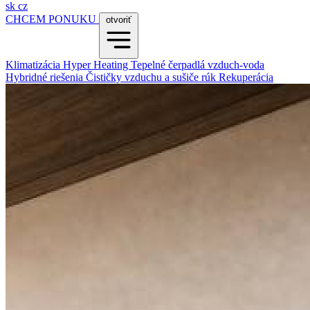
sk
cz
CHCEM PONUKU
otvoriť
Klimatizácia
Hyper Heating
Tepelné čerpadlá vzduch-voda
Hybridné riešenia
Čističky vzduchu a sušiče rúk
Rekuperácia