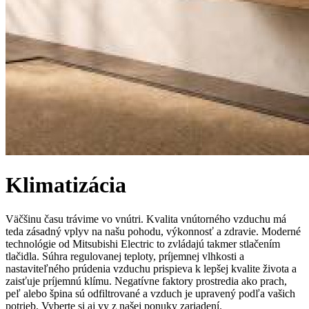
Klimatizácia
Väčšinu času trávime vo vnútri. Kvalita vnútorného vzduchu má
teda zásadný vplyv na našu pohodu, výkonnosť a zdravie. Moderné
technológie od Mitsubishi Electric to zvládajú takmer stlačením
tlačidla. Súhra regulovanej teploty, príjemnej vlhkosti a
nastaviteľného prúdenia vzduchu prispieva k lepšej kvalite života a
zaisťuje príjemnú klímu. Negatívne faktory prostredia ako prach,
peľ alebo špina sú odfiltrované a vzduch je upravený podľa vašich
potrieb. Vyberte si aj vy z našej ponuky zariadení.