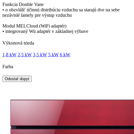
Funkcia Double Vane
• o obzvlášť účinnú distribúciu vzduchu sa starajú dve na sebe
nezávislé lamely pre výstup vzduchu
Modul MELCloud (WiFi adaptér)
• integrovaný Wii adaptér v základnej výbave
Výkonová trieda
1,8 kW
2,5 kW
3,5 kW
5 kW
6 kW
Farba
Odoslať dopyt