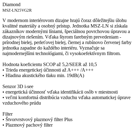
Diamond
MSZ-LN25VG2R
V modernom interiérovom dizajne hrajú čoraz dôležitejšiu úlohu
kvalitné materiály a osobný prístup. Jednotka MSZ-LN si získala
zákazníkov modernými líniami, špeciálnou povrchovou úpravou a
dizajnovým riešením. Vďaka štyrom farebným prevedeniam -
prírodnej bielej, perleťovej bielej, čiernej a rubínovo červenej farby
jednotka zapadne do každého interiéru. Vyznačuje sa
najmodernejšími technológiami, či vysokoefektívnym filtrom.
Hodnota koeficientu SCOP až 5,2/SEER až 10,5
• Trieda energetickej účinnosti až A+++ /A+++
• Hladina akustického tlaku min. 19dB(A)
Senzor 3D i-see
• energetická účinnosť vďaka identifikácii osôb v miestnosti
• veľmi komfortná distribúcia vzduchu vďaka automatickej úprave
vzduchového prúdu
Filter
• Štvorvrstvový plazmový filter Plus
• Plazmový pachový filter