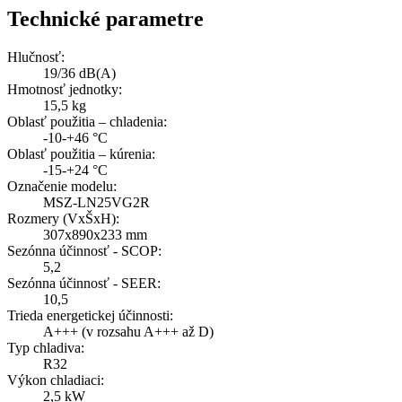
Technické parametre
Hlučnosť:
19/36 dB(A)
Hmotnosť jednotky:
15,5 kg
Oblasť použitia – chladenia:
-10-+46 °C
Oblasť použitia – kúrenia:
-15-+24 °C
Označenie modelu:
MSZ-LN25VG2R
Rozmery (VxŠxH):
307x890x233 mm
Sezónna účinnosť - SCOP:
5,2
Sezónna účinnosť - SEER:
10,5
Trieda energetickej účinnosti:
A+++ (v rozsahu A+++ až D)
Typ chladiva:
R32
Výkon chladiaci:
2,5 kW