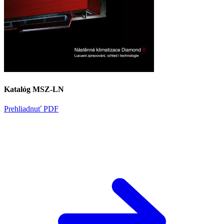
Katalóg MSZ-LN
Prehliadnuť PDF