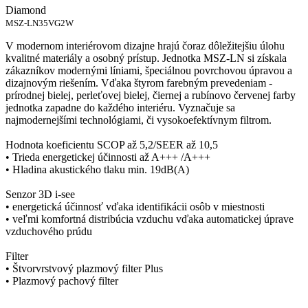
Diamond
MSZ-LN35VG2W
V modernom interiérovom dizajne hrajú čoraz dôležitejšiu úlohu
kvalitné materiály a osobný prístup. Jednotka MSZ-LN si získala
zákazníkov modernými líniami, špeciálnou povrchovou úpravou a
dizajnovým riešením. Vďaka štyrom farebným prevedeniam -
prírodnej bielej, perleťovej bielej, čiernej a rubínovo červenej farby
jednotka zapadne do každého interiéru. Vyznačuje sa
najmodernejšími technológiami, či vysokoefektívnym filtrom.
Hodnota koeficientu SCOP až 5,2/SEER až 10,5
• Trieda energetickej účinnosti až A+++ /A+++
• Hladina akustického tlaku min. 19dB(A)
Senzor 3D i-see
• energetická účinnosť vďaka identifikácii osôb v miestnosti
• veľmi komfortná distribúcia vzduchu vďaka automatickej úprave
vzduchového prúdu
Filter
• Štvorvrstvový plazmový filter Plus
• Plazmový pachový filter