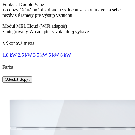
Funkcia Double Vane
• o obzvlášť účinnú distribúciu vzduchu sa starajú dve na sebe
nezávislé lamely pre výstup vzduchu
Modul MELCloud (WiFi adaptér)
• integrovaný Wii adaptér v základnej výbave
Výkonová trieda
1,8 kW
2,5 kW
3,5 kW
5 kW
6 kW
Farba
Odoslať dopyt