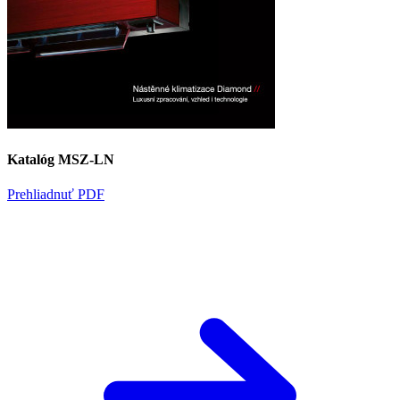
Katalóg MSZ-LN
Prehliadnuť PDF