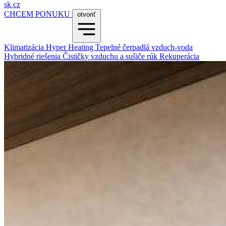
sk
cz
CHCEM PONUKU
otvoriť
Klimatizácia
Hyper Heating
Tepelné čerpadlá vzduch-voda
Hybridné riešenia
Čističky vzduchu a sušiče rúk
Rekuperácia