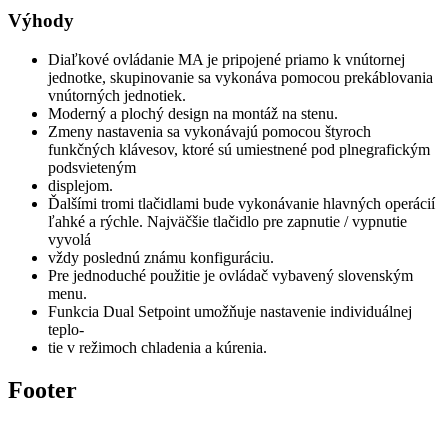
Výhody
Diaľkové ovládanie MA je pripojené priamo k vnútornej
jednotke, skupinovanie sa vykonáva pomocou prekáblovania
vnútorných jednotiek.
Moderný a plochý design na montáž na stenu.
Zmeny nastavenia sa vykonávajú pomocou štyroch
funkčných klávesov, ktoré sú umiestnené pod plnegrafickým
podsvieteným
displejom.
Ďalšími tromi tlačidlami bude vykonávanie hlavných operácií
ľahké a rýchle. Najväčšie tlačidlo pre zapnutie / vypnutie
vyvolá
vždy poslednú známu konfiguráciu.
Pre jednoduché použitie je ovládač vybavený slovenským
menu.
Funkcia Dual Setpoint umožňuje nastavenie individuálnej
teplo-
tie v režimoch chladenia a kúrenia.
Footer