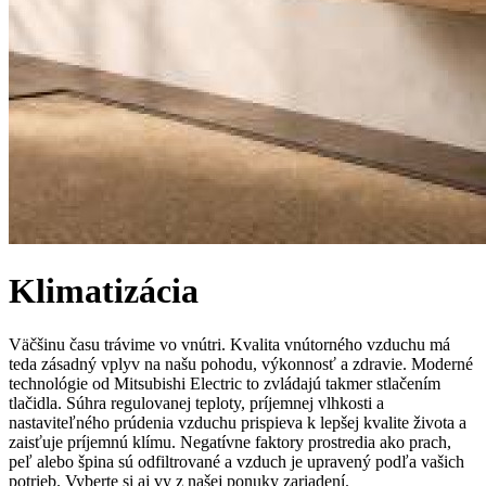
Klimatizácia
Väčšinu času trávime vo vnútri. Kvalita vnútorného vzduchu má
teda zásadný vplyv na našu pohodu, výkonnosť a zdravie. Moderné
technológie od Mitsubishi Electric to zvládajú takmer stlačením
tlačidla. Súhra regulovanej teploty, príjemnej vlhkosti a
nastaviteľného prúdenia vzduchu prispieva k lepšej kvalite života a
zaisťuje príjemnú klímu. Negatívne faktory prostredia ako prach,
peľ alebo špina sú odfiltrované a vzduch je upravený podľa vašich
potrieb. Vyberte si aj vy z našej ponuky zariadení.