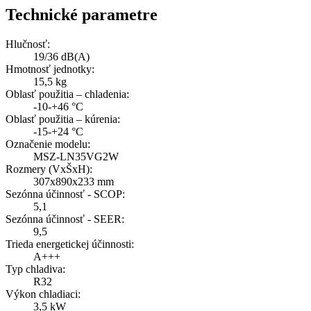
Technické parametre
Hlučnosť:
19/36 dB(A)
Hmotnosť jednotky:
15,5 kg
Oblasť použitia – chladenia:
-10-+46 °C
Oblasť použitia – kúrenia:
-15-+24 °C
Označenie modelu:
MSZ-LN35VG2W
Rozmery (VxŠxH):
307x890x233 mm
Sezónna účinnosť - SCOP:
5,1
Sezónna účinnosť - SEER:
9,5
Trieda energetickej účinnosti:
A+++
Typ chladiva:
R32
Výkon chladiaci:
3,5 kW