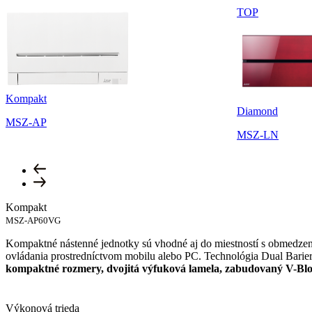
TOP
Kompakt
Diamond
MSZ-AP
MSZ-LN
Kompakt
MSZ-AP60VG
Kompaktné nástenné jednotky sú vhodné aj do miestností s obmedzený
ovládania prostredníctvom mobilu alebo PC. Technológia Dual Barier 
kompaktné rozmery, dvojitá výfuková lamela, zabudovaný V-Bloc
Výkonová trieda