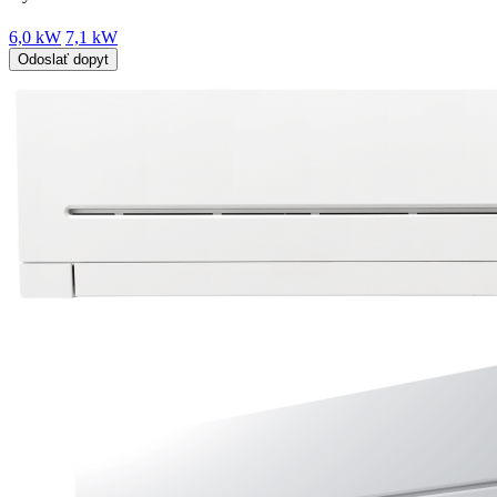
6,0 kW
7,1 kW
Odoslať dopyt