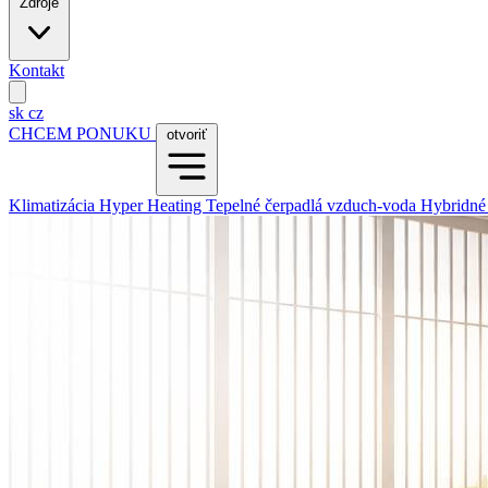
Zdroje
Kontakt
sk
cz
CHCEM PONUKU
otvoriť
Klimatizácia
Hyper Heating
Tepelné čerpadlá vzduch-voda
Hybridné 