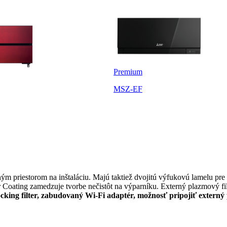
Premium
MSZ-EF
m priestorom na inštaláciu. Majú taktiež dvojitú výfukovú lamelu pre
Coating zamedzuje tvorbe nečistôt na výparníku. Externý plazmový fil
king filter, zabudovaný Wi-Fi adaptér, možnosť pripojiť externý