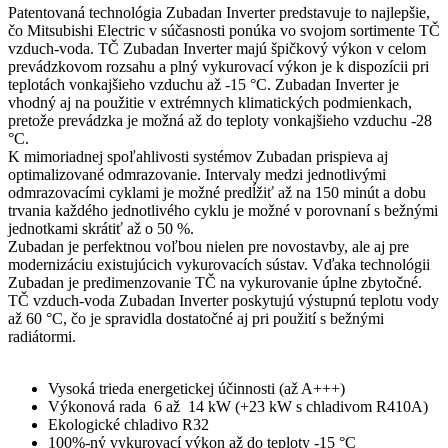
Patentovaná technológia Zubadan Inverter predstavuje to najlepšie,
čo Mitsubishi Electric v súčasnosti ponúka vo svojom sortimente TČ
vzduch-voda. TČ Zubadan Inverter majú špičkový výkon v celom
prevádzkovom rozsahu a plný vykurovací výkon je k dispozícii pri
teplotách vonkajšieho vzduchu až -15 °C. Zubadan Inverter je
vhodný aj na použitie v extrémnych klimatických podmienkach,
pretože prevádzka je možná až do teploty vonkajšieho vzduchu -28
°C.
K mimoriadnej spoľahlivosti systémov Zubadan prispieva aj
optimalizované odmrazovanie. Intervaly medzi jednotlivými
odmrazovacími cyklami je možné predĺžiť až na 150 minút a dobu
trvania každého jednotlivého cyklu je možné v porovnaní s bežnými
jednotkami skrátiť až o 50 %.
Zubadan je perfektnou voľbou nielen pre novostavby, ale aj pre
modernizáciu existujúcich vykurovacích sústav. Vďaka technológii
Zubadan je predimenzovanie TČ na vykurovanie úplne zbytočné.
TČ vzduch-voda Zubadan Inverter poskytujú výstupnú teplotu vody
až 60 °C, čo je spravidla dostatočné aj pri použití s bežnými
radiátormi.
Vysoká trieda energetickej účinnosti (až A+++)
Výkonová rada 6 až 14 kW (+23 kW s chladivom R410A)
Ekologické chladivo R32
100%-ný vykurovací výkon až do teploty -15 °C