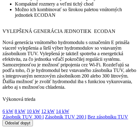
Kompaktné rozmery a veľmi tichý chod
Možno ich kombinovať so širokou paletou vnútorných
jednotiek ECODAN
VYLEPŠENÁ GENERÁCIA JEDNOTIEK ECODAN
Nová generácia vnútorného hydromodulu s označením E prináša
viaceré vylepšenia a širší výber hydromodulov so vstavaným
zásobníkom TUV. Vylepšená je taktiež spotreba a energetická
efektivita, za čo jednotka vďačí pokročilej regulácii systému.
Samozrejmosťou je možnosť pripojenia cez Wi-Fi. Rozdeľujú sa
podľa toho, či je hydromodul bez vstavaného zásobníka TUV, alebo
s integrovaným nerezovým zásobníkom 200 alebo 300 litrovým.
Ďalšia možnosť je zvoliť hydromodul iba s funkciou vykurovania,
alebo aj s možnosťou chladenia.
Výkonová trieda
6 kW
8 kW
10 kW
12 kW
14 kW
Zásobník TUV 300 l
Zásobník TUV 200 l
Bez zásobníku TUV
Odoslať dopyt