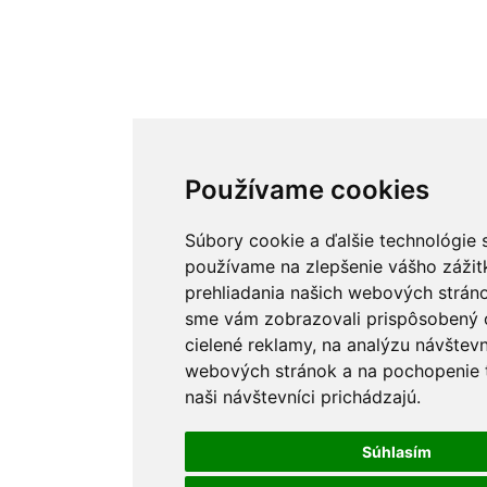
Používame cookies
Používame cookies
Súbory cookie a ďalšie technológie 
Súbory cookie a ďalšie technológie 
používame na zlepšenie vášho zážit
používame na zlepšenie vášho zážit
prehliadania našich webových stráno
prehliadania našich webových stráno
sme vám zobrazovali prispôsobený 
sme vám zobrazovali prispôsobený 
cielené reklamy, na analýzu návštevn
cielené reklamy, na analýzu návštevn
webových stránok a na pochopenie t
webových stránok a na pochopenie t
naši návštevníci prichádzajú.
naši návštevníci prichádzajú.
Súhlasím
Súhlasím