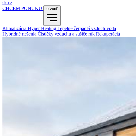
sk
cz
CHCEM PONUKU
otvoriť
Klimatizácia
Hyper Heating
Tepelné čerpadlá vzduch-voda
Hybridné riešenia
Čističky vzduchu a sušiče rúk
Rekuperácia