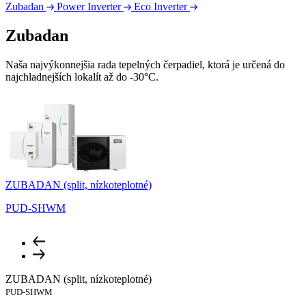
Zubadan
Power Inverter
Eco Inverter
Zubadan
Naša najvýkonnejšia rada tepelných čerpadiel, ktorá je určená do
najchladnejších lokalít až do -30°C.
ZUBADAN (split, nízkoteplotné)
Z
PUD-SHWM
ZUBADAN (split, nízkoteplotné)
PUD-SHWM