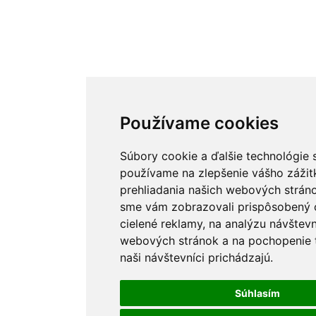
Používame cookies
Používame cookies
Súbory cookie a ďalšie technológie 
Súbory cookie a ďalšie technológie 
používame na zlepšenie vášho zážit
používame na zlepšenie vášho zážit
prehliadania našich webových stráno
prehliadania našich webových stráno
sme vám zobrazovali prispôsobený 
sme vám zobrazovali prispôsobený 
cielené reklamy, na analýzu návštevn
cielené reklamy, na analýzu návštevn
webových stránok a na pochopenie t
webových stránok a na pochopenie t
naši návštevníci prichádzajú.
naši návštevníci prichádzajú.
Súhlasím
Súhlasím