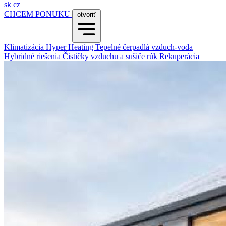
sk
cz
CHCEM PONUKU
otvoriť
Klimatizácia
Hyper Heating
Tepelné čerpadlá vzduch-voda
Hybridné riešenia
Čističky vzduchu a sušiče rúk
Rekuperácia