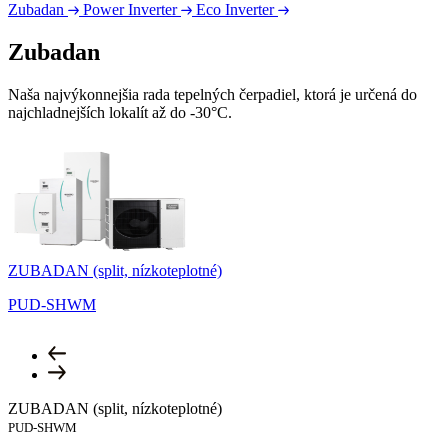
Zubadan
Power Inverter
Eco Inverter
Zubadan
Naša najvýkonnejšia rada tepelných čerpadiel, ktorá je určená do
najchladnejších lokalít až do -30°C.
ZUBADAN (split, nízkoteplotné)
Z
PUD-SHWM
ZUBADAN (split, nízkoteplotné)
PUD-SHWM