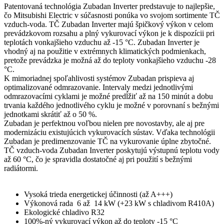
Patentovaná technológia Zubadan Inverter predstavuje to najlepšie,
čo Mitsubishi Electric v súčasnosti ponúka vo svojom sortimente TČ
vzduch-voda. TČ Zubadan Inverter majú špičkový výkon v celom
prevádzkovom rozsahu a plný vykurovací výkon je k dispozícii pri
teplotách vonkajšieho vzduchu až -15 °C. Zubadan Inverter je
vhodný aj na použitie v extrémnych klimatických podmienkach,
pretože prevádzka je možná až do teploty vonkajšieho vzduchu -28
°C.
K mimoriadnej spoľahlivosti systémov Zubadan prispieva aj
optimalizované odmrazovanie. Intervaly medzi jednotlivými
odmrazovacími cyklami je možné predĺžiť až na 150 minút a dobu
trvania každého jednotlivého cyklu je možné v porovnaní s bežnými
jednotkami skrátiť až o 50 %.
Zubadan je perfektnou voľbou nielen pre novostavby, ale aj pre
modernizáciu existujúcich vykurovacích sústav. Vďaka technológii
Zubadan je predimenzovanie TČ na vykurovanie úplne zbytočné.
TČ vzduch-voda Zubadan Inverter poskytujú výstupnú teplotu vody
až 60 °C, čo je spravidla dostatočné aj pri použití s bežnými
radiátormi.
Vysoká trieda energetickej účinnosti (až A+++)
Výkonová rada 6 až 14 kW (+23 kW s chladivom R410A)
Ekologické chladivo R32
100%-ný vykurovací výkon až do teploty -15 °C