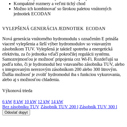
Kompaktné rozmery a veľmi tichý chod
Možno ich kombinovať so širokou paletou vnútorných
jednotiek ECODAN
VYLEPŠENÁ GENERÁCIA JEDNOTIEK ECODAN
Nová generácia vnútorného hydromodulu s označením E prináša
viaceré vylepšenia a širší výber hydromodulov so vstavaným
zásobníkom TUV. Vylepšená je taktiež spotreba a energetická
efektivita, za čo jednotka vďačí pokročilej regulácii systému.
Samozrejmosťou je možnosť pripojenia cez Wi-Fi. Rozdeľujú sa
podľa toho, či je hydromodul bez vstavaného zásobníka TUV, alebo
s integrovaným nerezovým zásobníkom 200 alebo 300 litrovým.
Ďalšia možnosť je zvoliť hydromodul iba s funkciou vykurovania,
alebo aj s možnosťou chladenia.
Výkonová trieda
6 kW
8 kW
10 kW
12 kW
14 kW
Bez zásobníku TUV
Zásobník TUV 200 l
Zásobník TUV 300 l
Odoslať dopyt