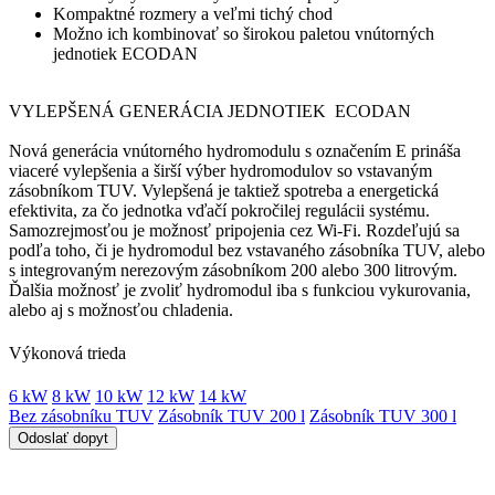
Kompaktné rozmery a veľmi tichý chod
Možno ich kombinovať so širokou paletou vnútorných
jednotiek ECODAN
VYLEPŠENÁ GENERÁCIA JEDNOTIEK ECODAN
Nová generácia vnútorného hydromodulu s označením E prináša
viaceré vylepšenia a širší výber hydromodulov so vstavaným
zásobníkom TUV. Vylepšená je taktiež spotreba a energetická
efektivita, za čo jednotka vďačí pokročilej regulácii systému.
Samozrejmosťou je možnosť pripojenia cez Wi-Fi. Rozdeľujú sa
podľa toho, či je hydromodul bez vstavaného zásobníka TUV, alebo
s integrovaným nerezovým zásobníkom 200 alebo 300 litrovým.
Ďalšia možnosť je zvoliť hydromodul iba s funkciou vykurovania,
alebo aj s možnosťou chladenia.
Výkonová trieda
6 kW
8 kW
10 kW
12 kW
14 kW
Bez zásobníku TUV
Zásobník TUV 200 l
Zásobník TUV 300 l
Odoslať dopyt