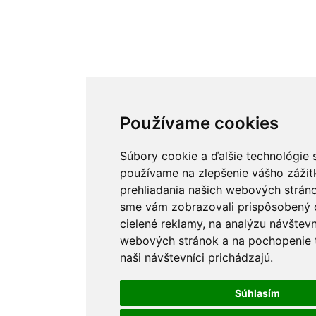
Používame cookies
Používame cookies
Súbory cookie a ďalšie technológie 
Súbory cookie a ďalšie technológie 
používame na zlepšenie vášho zážit
používame na zlepšenie vášho zážit
prehliadania našich webových stráno
prehliadania našich webových stráno
sme vám zobrazovali prispôsobený 
sme vám zobrazovali prispôsobený 
cielené reklamy, na analýzu návštevn
cielené reklamy, na analýzu návštevn
webových stránok a na pochopenie t
webových stránok a na pochopenie t
naši návštevníci prichádzajú.
naši návštevníci prichádzajú.
Súhlasím
Súhlasím