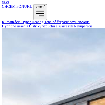
sk
cz
CHCEM PONUKU
otvoriť
Klimatizácia
Hyper Heating
Tepelné čerpadlá vzduch-voda
Hybridné riešenia
Čističky vzduchu a sušiče rúk
Rekuperácia