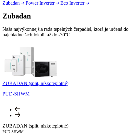
Zubadan
Power Inverter
Eco Inverter
Zubadan
Naša najvýkonnejšia rada tepelných čerpadiel, ktorá je určená do
najchladnejších lokalít až do -30°C.
ZUBADAN (split, nízkoteplotné)
Z
PUD-SHWM
ZUBADAN (split, nízkoteplotné)
PUD-SHWM