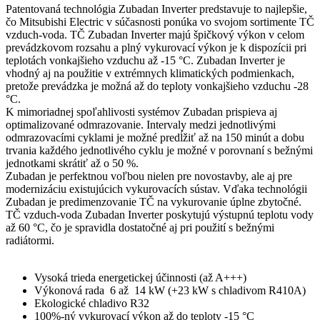
Patentovaná technológia Zubadan Inverter predstavuje to najlepšie,
čo Mitsubishi Electric v súčasnosti ponúka vo svojom sortimente TČ
vzduch-voda. TČ Zubadan Inverter majú špičkový výkon v celom
prevádzkovom rozsahu a plný vykurovací výkon je k dispozícii pri
teplotách vonkajšieho vzduchu až -15 °C. Zubadan Inverter je
vhodný aj na použitie v extrémnych klimatických podmienkach,
pretože prevádzka je možná až do teploty vonkajšieho vzduchu -28
°C.
K mimoriadnej spoľahlivosti systémov Zubadan prispieva aj
optimalizované odmrazovanie. Intervaly medzi jednotlivými
odmrazovacími cyklami je možné predĺžiť až na 150 minút a dobu
trvania každého jednotlivého cyklu je možné v porovnaní s bežnými
jednotkami skrátiť až o 50 %.
Zubadan je perfektnou voľbou nielen pre novostavby, ale aj pre
modernizáciu existujúcich vykurovacích sústav. Vďaka technológii
Zubadan je predimenzovanie TČ na vykurovanie úplne zbytočné.
TČ vzduch-voda Zubadan Inverter poskytujú výstupnú teplotu vody
až 60 °C, čo je spravidla dostatočné aj pri použití s bežnými
radiátormi.
Vysoká trieda energetickej účinnosti (až A+++)
Výkonová rada 6 až 14 kW (+23 kW s chladivom R410A)
Ekologické chladivo R32
100%-ný vykurovací výkon až do teploty -15 °C