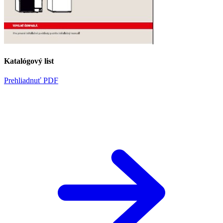
Katalógový list
Prehliadnuť PDF