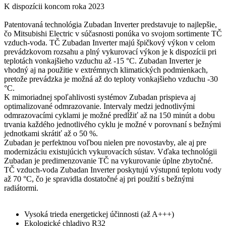
K dispozícii koncom roka 2023
Patentovaná technológia Zubadan Inverter predstavuje to najlepšie,
čo Mitsubishi Electric v súčasnosti ponúka vo svojom sortimente TČ
vzduch-voda. TČ Zubadan Inverter majú špičkový výkon v celom
prevádzkovom rozsahu a plný vykurovací výkon je k dispozícii pri
teplotách vonkajšieho vzduchu až -15 °C. Zubadan Inverter je
vhodný aj na použitie v extrémnych klimatických podmienkach,
pretože prevádzka je možná až do teploty vonkajšieho vzduchu -30
°C.
K mimoriadnej spoľahlivosti systémov Zubadan prispieva aj
optimalizované odmrazovanie. Intervaly medzi jednotlivými
odmrazovacími cyklami je možné predĺžiť až na 150 minút a dobu
trvania každého jednotlivého cyklu je možné v porovnaní s bežnými
jednotkami skrátiť až o 50 %.
Zubadan je perfektnou voľbou nielen pre novostavby, ale aj pre
modernizáciu existujúcich vykurovacích sústav. Vďaka technológii
Zubadan je predimenzovanie TČ na vykurovanie úplne zbytočné.
TČ vzduch-voda Zubadan Inverter poskytujú výstupnú teplotu vody
až 70 °C, čo je spravidla dostatočné aj pri použití s bežnými
radiátormi.
Vysoká trieda energetickej účinnosti (až A+++)
Ekologické chladivo R32