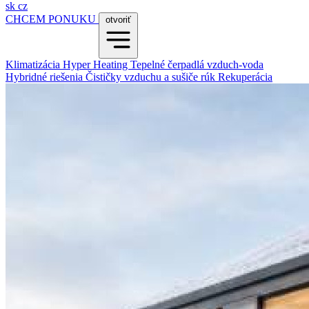
sk
cz
CHCEM PONUKU
otvoriť
Klimatizácia
Hyper Heating
Tepelné čerpadlá vzduch-voda
Hybridné riešenia
Čističky vzduchu a sušiče rúk
Rekuperácia