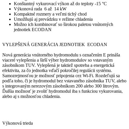
Konštantný vykurovací výkon až do teploty -15 °C
Výkonová rada 6 až 14 kW
Kompaktné rozmery a veľmi tichý chod
Umožňujú aj prevádzku v režime chladenia
Možno ich kombinovať so širokou paletou vnútorných
jednotiek ECODAN
VYLEPŠENÁ GENERÁCIA JEDNOTIEK ECODAN
Nová generácia vnútorného hydromodulu s označením E prináša
viaceré vylepšenia a širší výber hydromodulov so vstavaným
zásobníkom TUV. Vylepšená je taktiež spotreba a energetická
efektivita, za čo jednotka vďačí pokročilej regulácii systému.
Samozrejmosťou je možnosť pripojenia cez Wi-Fi. Rozdeľujú sa
podľa toho, či je hydromodul bez vstavaného zásobníka TUV, alebo
s integrovaným nerezovým zásobníkom 200 alebo 300 litrovým.
Ďalšia možnosť je zvoliť hydromodul iba s funkciou vykurovania,
alebo aj s možnosťou chladenia.
Výkonová trieda