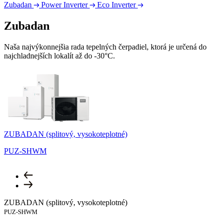
Zubadan
Power Inverter
Eco Inverter
Zubadan
Naša najvýkonnejšia rada tepelných čerpadiel, ktorá je určená do
najchladnejších lokalít až do -30°C.
ZUBADAN (splitový, vysokoteplotné)
Z
PUZ-SHWM
ZUBADAN (splitový, vysokoteplotné)
PUZ-SHWM