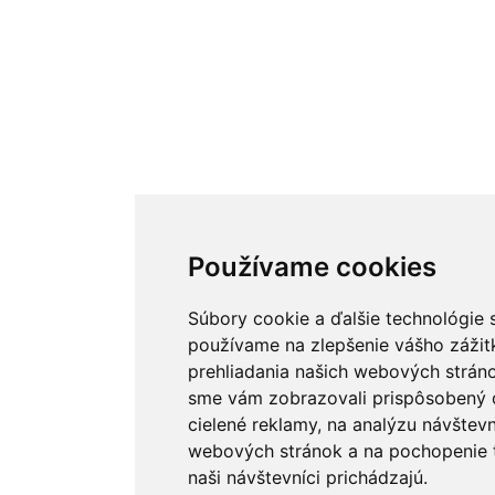
Používame cookies
Používame cookies
Súbory cookie a ďalšie technológie 
Súbory cookie a ďalšie technológie 
používame na zlepšenie vášho zážit
používame na zlepšenie vášho zážit
prehliadania našich webových stráno
prehliadania našich webových stráno
sme vám zobrazovali prispôsobený 
sme vám zobrazovali prispôsobený 
cielené reklamy, na analýzu návštevn
cielené reklamy, na analýzu návštevn
webových stránok a na pochopenie t
webových stránok a na pochopenie t
naši návštevníci prichádzajú.
naši návštevníci prichádzajú.