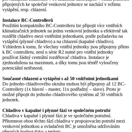
připojených ke společné venkovní jednotce se nachází v režimu
vytápění, resp. chlazení.
Instalace BC-Controllerů
Použitím kompaktního BC-Controlleru lze připojit více vnitřních
klimatizačních jednotek na jednu venkovní jednotku a efektivně tak
rozdělit chladivo mezi vnitřními jednotkami, podle požadavku na
vytápění (plynné chladivo) a na chlazení (kapalné chladivo).
Vzhledem k tomu, že všechny vnitřní jednotky jsou připojeny přímo
k BC controlleru, není u série R2 nutné pro vnitřní jednotky
používat žádný centrální rozdělovač chladiva. Instalace je
zjednodušena na maximum, a díky tomu jsou téměř vyloučeny
potenciální netěsnosti.
Současné chlazení a vytápění s až 50 vnitřními jednotkami
Do jednoho chladivového okruhu mohou být připojeny až 12 BC-
Controllery (1x hlavní – master, 11x podřadný – slave). Proto je
možné připojit do jednoho chladivového systému až 50 vnitřních
jednotek.
Chladivo v kapalné i plynné fázi ve společném potrubí
Chladiva v kapalné i plynné fázi je ve společném potrubní.
Přítomnost obou těchto fází chladiva v propojovacím potrubí mezi
venkovní jednotkou a ovladačem BC je umožněna udržováním
přesných hodnot tlaku a teploty.