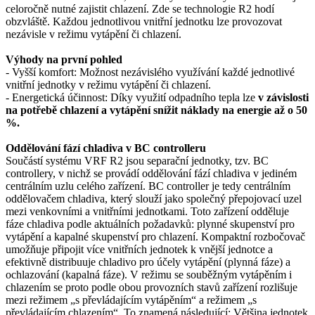
celoročně nutné zajistit chlazení. Zde se technologie R2 hodí
obzvláště. Každou jednotlivou vnitřní jednotku lze provozovat
nezávisle v režimu vytápění či chlazení.
Výhody na první pohled
- Vyšší komfort: Možnost nezávislého využívání každé jednotlivé
vnitřní jednotky v režimu vytápění či chlazení.
- Energetická účinnost: Díky využití odpadního tepla lze
v závislosti
na potřebě chlazení a vytápění snížit náklady na energie až o 50
%.
Oddělování fází chladiva v BC controlleru
Součástí systému VRF R2 jsou separační jednotky, tzv. BC
controllery, v nichž se provádí oddělování fází chladiva v jediném
centrálním uzlu celého zařízení. BC controller je tedy centrálním
oddělovačem chladiva, který slouží jako společný přepojovací uzel
mezi venkovními a vnitřními jednotkami. Toto zařízení odděluje
fáze chladiva podle aktuálních požadavků: plynné skupenství pro
vytápění a kapalné skupenství pro chlazení. Kompaktní rozbočovač
umožňuje připojit více vnitřních jednotek k vnější jednotce a
efektivně distribuuje chladivo pro účely vytápění (plynná fáze) a
ochlazování (kapalná fáze). V režimu se souběžným vytápěním i
chlazením se proto podle obou provozních stavů zařízení rozlišuje
mezi režimem „s převládajícím vytápěním“ a režimem „s
převládajícím chlazením“. To znamená následující: Většina jednotek