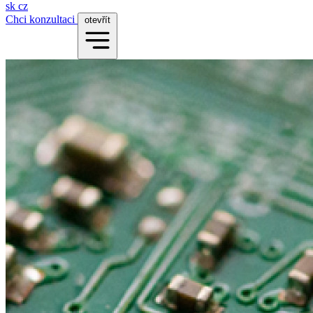
sk
cz
Chci konzultaci
otevřít