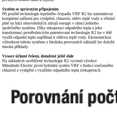
Systém se správným připojením
Při použití technologie tepelného čerpadla VRF R2 lze nainstalovat
kompletní zařízení pro vytápění, chlazení, ohřev teplé vody a větrání
plně na bázi obnovitelných zdrojů energie v rámci jednoho
společného systému. Díky rekuperaci odpadního tepla a jeho
transformaci prostřednictvím patentované technologie R2 lze v létě
využít odpadní teplo například k ohřevu teplé vody. Ekonomickou
výhodnost tohoto systému z hlediska provozních nákladů lze doložit
mnoha příklady.
Vysoce účinné řešení, dotažené ještě dále
Na základech osvědčené technologie R2 vyvinul výrobce
Mitsubishi Electric první hybridní systém VRF s funkcí současného
chlazení a vytápění s využitím odpadního tepla (rekuperací).