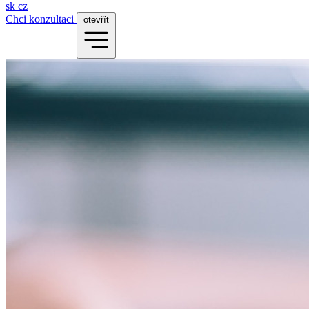
sk
cz
Chci konzultaci
otevřít