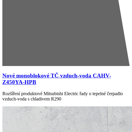
Nové monoblokové TČ vzduch-voda CAHV-
Z450YA-HPB
Rozšíření produktové Mitsubishi Electric řady o tepelné čerpadlo
vzduch-voda s chladivem R290