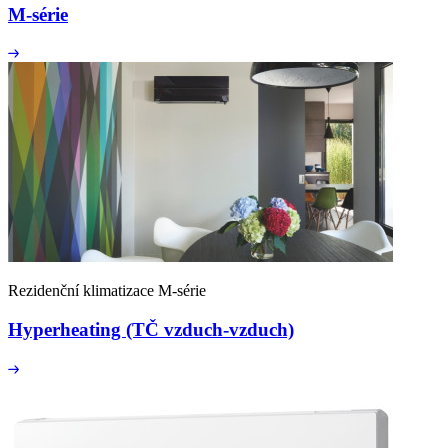
M-série
Rezidenční klimatizace M-série
Hyperheating (TČ vzduch-vzduch)