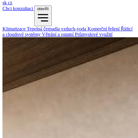
sk
cz
Chci konzultaci
otevřít
Klimatizace
Tepelná čerpadla vzduch-voda
Komerční řešení
Řídicí
a cloudové systémy
Větrání a ostatní
Průmyslové využití