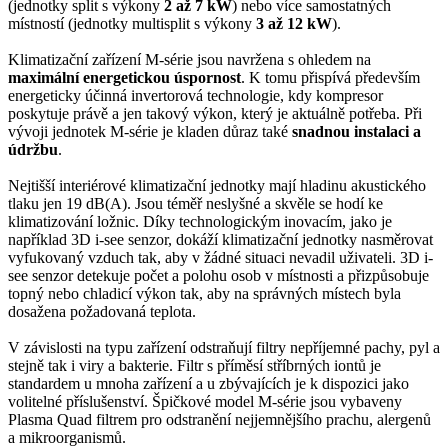
(jednotky split s výkony
2 až 7 kW
) nebo více samostatných
místností (jednotky multisplit s výkony
3 až 12 kW
).
Klimatizační zařízení M-série jsou navržena s ohledem na
maximální energetickou úspornost
. K tomu přispívá především
energeticky účinná invertorová technologie, kdy kompresor
poskytuje právě a jen takový výkon, který je aktuálně potřeba. Při
vývoji jednotek M-série je kladen důraz také
snadnou instalaci a
údržbu
.
Nejtišší interiérové klimatizační jednotky mají hladinu akustického
tlaku jen 19 dB(A). Jsou téměř neslyšné a skvěle se hodí ke
klimatizování ložnic. Díky technologickým inovacím, jako je
například 3D i-see senzor, dokáží klimatizační jednotky nasměrovat
vyfukovaný vzduch tak, aby v žádné situaci nevadil uživateli. 3D i-
see senzor detekuje počet a polohu osob v místnosti a přizpůsobuje
topný nebo chladicí výkon tak, aby na správných místech byla
dosažena požadovaná teplota.
V závislosti na typu zařízení odstraňují filtry nepříjemné pachy, pyl a
stejně tak i viry a bakterie. Filtr s příměsí stříbrných iontů je
standardem u mnoha zařízení a u zbývajících je k dispozici jako
volitelné příslušenství. Špičkové model M-série jsou vybaveny
Plasma Quad filtrem pro odstranění nejjemnějšího prachu, alergenů
a mikroorganismů.