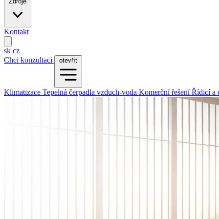
Zdroje
Kontakt
sk
cz
Chci konzultaci
otevřít
Klimatizace
Tepelná čerpadla vzduch-voda
Komerční řešení
Řídicí a