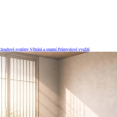
 cloudové systémy
Větrání a ostatní
Průmyslové využití