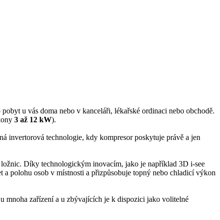
 o pobyt u vás doma nebo v kanceláři, lékařské ordinaci nebo obchodě.
ýkony
3 až 12 kW
).
ná invertorová technologie, kdy kompresor poskytuje právě a jen
í ložnic. Díky technologickým inovacím, jako je například 3D i-see
et a polohu osob v místnosti a přizpůsobuje topný nebo chladicí výkon
m u mnoha zařízení a u zbývajících je k dispozici jako volitelné