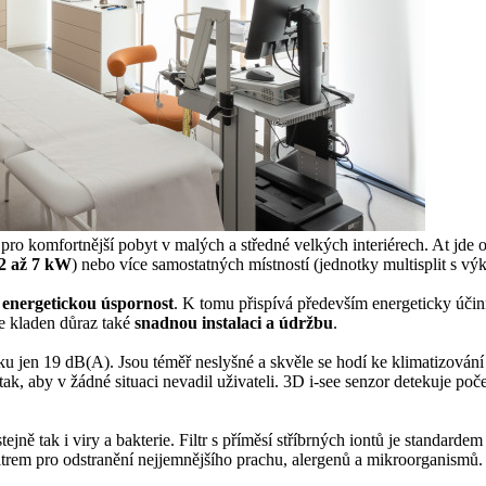
 pro komfortnější pobyt v malých a středné velkých interiérech. At jde
2 až 7 kW
) nebo více samostatných místností (jednotky multisplit s v
energetickou úspornost
. K tomu přispívá především energeticky účin
je kladen důraz také
snadnou instalaci a údržbu
.
laku jen 19 dB(A). Jsou téměř neslyšné a skvěle se hodí ke klimatizován
k, aby v žádné situaci nevadil uživateli. 3D i-see senzor detekuje poč
stejně tak i viry a bakterie. Filtr s příměsí stříbrných iontů je standarde
trem pro odstranění nejjemnějšího prachu, alergenů a mikroorganismů.