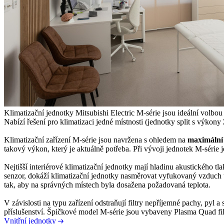
Klimatizační jednotky Mitsubishi Electric M-série jsou ideální volbou
Nabízí řešení pro klimatizaci jedné místnosti (jednotky split s výkony
Klimatizační zařízení M-série jsou navržena s ohledem na
maximální 
takový výkon, který je aktuálně potřeba. Při vývoji jednotek M-série 
Nejtišší interiérové klimatizační jednotky mají hladinu akustického t
senzor, dokáží klimatizační jednotky nasměrovat vyfukovaný vzduch ta
tak, aby na správných místech byla dosažena požadovaná teplota.
V závislosti na typu zařízení odstraňují filtry nepříjemné pachy, pyl a 
příslušenství. Špičkové model M-série jsou vybaveny Plasma Quad fil
Vnitřní jednotky