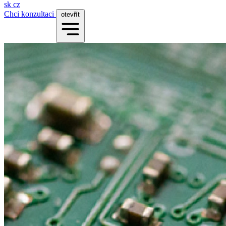
sk
cz
Chci konzultaci
otevřít