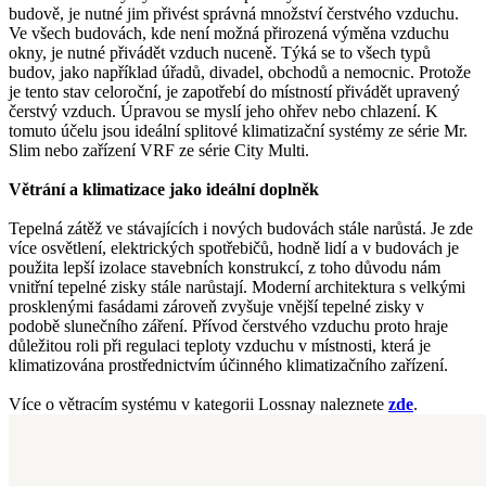
budově, je nutné jim přivést správná množství čerstvého vzduchu.
Ve všech budovách, kde není možná přirozená výměna vzduchu
okny, je nutné přivádět vzduch nuceně. Týká se to všech typů
budov, jako například úřadů, divadel, obchodů a nemocnic. Protože
je tento stav celoroční, je zapotřebí do místností přivádět upravený
čerstvý vzduch. Úpravou se myslí jeho ohřev nebo chlazení. K
tomuto účelu jsou ideální splitové klimatizační systémy ze série Mr.
Slim nebo zařízení VRF ze série City Multi.
Větrání a klimatizace jako ideální doplněk
Tepelná zátěž ve stávajících i nových budovách stále narůstá. Je zde
více osvětlení, elektrických spotřebičů, hodně lidí a v budovách je
použita lepší izolace stavebních konstrukcí, z toho důvodu nám
vnitřní tepelné zisky stále narůstají. Moderní architektura s velkými
prosklenými fasádami zároveň zvyšuje vnější tepelné zisky v
podobě slunečního záření. Přívod čerstvého vzduchu proto hraje
důležitou roli při regulaci teploty vzduchu v místnosti, která je
klimatizována prostřednictvím účinného klimatizačního zařízení.
Více o větracím systému v kategorii Lossnay naleznete
zde
.