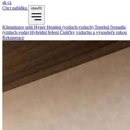
sk
cz
Chci nabídku
otevřít
Klimatizace split
Hyper Heating (vzduch-vzduch)
Tepelná čerpadla
(vzduch-voda)
Hybridní řešení
Čističky vzduchu a vysoušeče rukou
Rekuperace