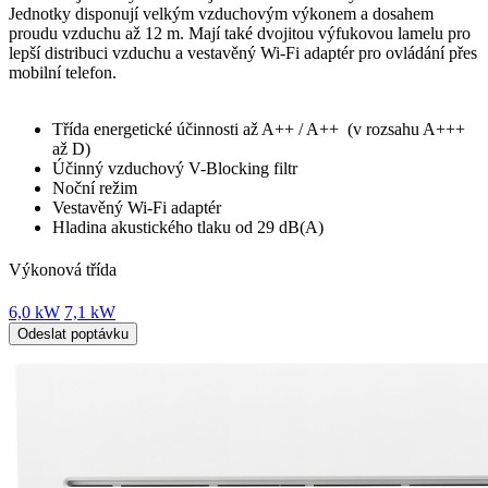
Jednotky disponují velkým vzduchovým výkonem a dosahem
proudu vzduchu až 12 m. Mají také dvojitou výfukovou lamelu pro
lepší distribuci vzduchu a vestavěný Wi-Fi adaptér pro ovládání přes
mobilní telefon.
Třída energetické účinnosti až A++ / A++ (v rozsahu A+++
až D)
Účinný vzduchový V-Blocking
filtr
Noční režim
Vestavěný Wi-Fi adaptér
Hladina akustického tlaku od 29 dB(A)
Výkonová třída
6,0 kW
7,1 kW
Odeslat poptávku