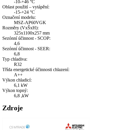
-10-+46 °C
Oblast použití – vytápění:
-15-+24 °C
Označení modelu:
MSZ-AP60VGK
Rozměry (VxŠxH):
325x1100x257 mm
Sezónní účinnost - SCOP:
4,6
Sezónní účinnost - SEER:
6,8
Typ chladiva:
R32
Třída energetické účinnosti chlazení:
A++
Výkon chladicí:
6,1 kW
Výkon topný:
6,8 ,kW
Zdroje