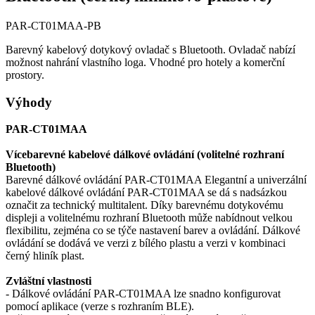
PAR-CT01MAA-PB
Barevný kabelový dotykový ovladač s Bluetooth. Ovladač nabízí
možnost nahrání vlastního loga. Vhodné pro hotely a komerční
prostory.
Výhody
PAR-CT01MAA
Vícebarevné kabelové dálkové ovládání (volitelné rozhraní
Bluetooth)
Barevné dálkové ovládání PAR-CT01MAA Elegantní a univerzální
kabelové dálkové ovládání PAR-CT01MAA se dá s nadsázkou
označit za technický multitalent. Díky barevnému dotykovému
displeji a volitelnému rozhraní Bluetooth může nabídnout velkou
flexibilitu, zejména co se týče nastavení barev a ovládání. Dálkové
ovládání se dodává ve verzi z bílého plastu a verzi v kombinaci
černý hliník plast.
Zvláštní vlastnosti
- Dálkové ovládání PAR-CT01MAA lze snadno konfigurovat
pomocí aplikace (verze s rozhraním BLE).