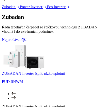
Zubadan
Power Inverter
Eco Inverter
Zubadan
Řada tepelných čerpadel se špičkovou technologií ZUBADAN,
vhodná i do extrémních podmínek.
Nejprodávanější
ZUBADAN Inverter (split, nízkoteplotní)
Z
PUD-SHWM
ZUBADAN Inverter (split, nízkoteplotní)