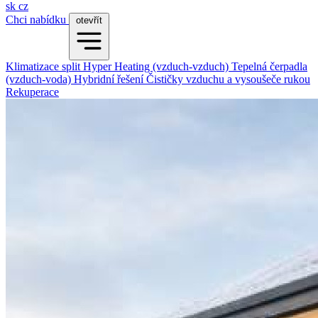
sk
cz
Chci nabídku
otevřít
Klimatizace split
Hyper Heating (vzduch-vzduch)
Tepelná čerpadla
(vzduch-voda)
Hybridní řešení
Čističky vzduchu a vysoušeče rukou
Rekuperace