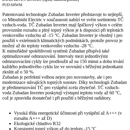
PUD-SHWM
Patentovaná technologie Zubadan Inverter představuje to nejlepší,
co Mitsubishi Electric v současnosti nabízí ve svém sortimentu TČ
vzduch-voda. TČ Zubadan Inverter mají špičkový výkon v celém
provozním rozsahu a plný topný výkon je k dispozici při teplotách
venkovního vzduchu až -15 °C. Zubadan Inverter je vhodný i pro
použití v extrémních klimatických podmínkách, protože provoz je
možný až do teploty venkovního vzduchu -28 °C.
K mimořádné spolehlivosti systémů Zubadan přispívá také
optimalizované odmrazování. Intervaly mezi jednotlivými
odmrazovacími cykly lze prodloužit až na 150 minut a dobu trvání
každého jednotlivého cyklu lze ve srovnání s běžnými jednotkami
zkrátit až o 50 %.
Zubadan je perfektní volbou nejen pro novostavby, ale i pro
modernizace stávajících topných soustav. Díky technologii Zubadan
je předimenzování TČ pro vytápění zcela zbytečné. TČ vzduch-
voda Zubadan Inverter poskytují výstupní teplotu vody až 60 °C,
což je zpravidla dostatečné i při použití s běžnými radiátory.
Vysoká třída energetické účinnosti při vytápění až A+++ (v
rozsahu A+++ až D)
Ekologické chladivo R32
Konstantní topný výkon až do teploty -15 °C