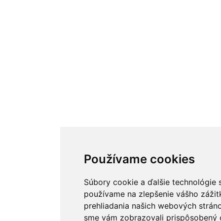
Používame cookies
Používáme soubory coo
Súbory cookie a ďalšie technológie 
používame na zlepšenie vášho zážit
Tyto webové stránky používají soub
prehliadania našich webových stráno
další sledovací nástroje s cílem vyle
sme vám zobrazovali prispôsobený 