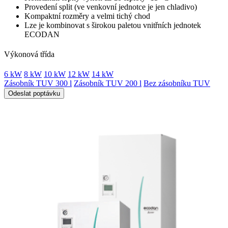
Provedení split (ve venkovní jednotce je jen chladivo)
Kompaktní rozměry a velmi tichý chod
Lze je kombinovat s širokou paletou vnitřních jednotek
ECODAN
Výkonová třída
6 kW
8 kW
10 kW
12 kW
14 kW
Zásobník TUV 300 l
Zásobník TUV 200 l
Bez zásobníku TUV
Odeslat poptávku