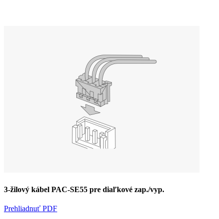
3-žilový kábel PAC-SE55 pre diaľkové zap./vyp.
Prehliadnuť PDF