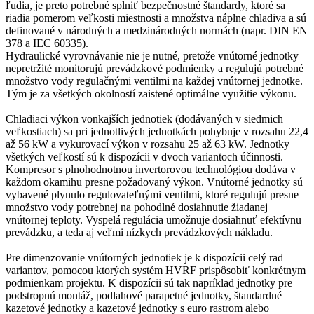
ľudia, je preto potrebné splniť bezpečnostné štandardy, ktoré sa
riadia pomerom veľkosti miestnosti a množstva náplne chladiva a sú
definované v národných a medzinárodných normách (napr. DIN EN
378 a IEC 60335).
Hydraulické vyrovnávanie nie je nutné, pretože vnútorné jednotky
nepretržité monitorujú prevádzkové podmienky a regulujú potrebné
množstvo vody regulačnými ventilmi na každej vnútornej jednotke.
Tým je za všetkých okolností zaistené optimálne využitie výkonu.
Chladiaci výkon vonkajších jednotiek (dodávaných v siedmich
veľkostiach) sa pri jednotlivých jednotkách pohybuje v rozsahu 22,4
až 56 kW a vykurovací výkon v rozsahu 25 až 63 kW. Jednotky
všetkých veľkostí sú k dispozícii v dvoch variantoch účinnosti.
Kompresor s plnohodnotnou invertorovou technológiou dodáva v
každom okamihu presne požadovaný výkon. Vnútorné jednotky sú
vybavené plynulo regulovateľnými ventilmi, ktoré regulujú presne
množstvo vody potrebnej na pohodlné dosiahnutie žiadanej
vnútornej teploty. Vyspelá regulácia umožnuje dosiahnuť efektívnu
prevádzku, a teda aj veľmi nízkych prevádzkových nákladu.
Pre dimenzovanie vnútorných jednotiek je k dispozícii celý rad
variantov, pomocou ktorých systém HVRF prispôsobiť konkrétnym
podmienkam projektu. K dispozícii sú tak napríklad jednotky pre
podstropnú montáž, podlahové parapetné jednotky, štandardné
kazetové jednotky a kazetové jednotky s euro rastrom alebo