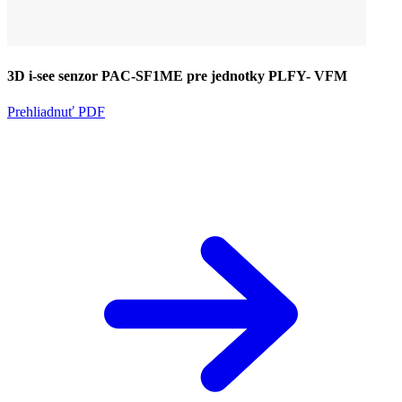
3D i-see senzor PAC-SF1ME pre jednotky PLFY- VFM
Prehliadnuť PDF