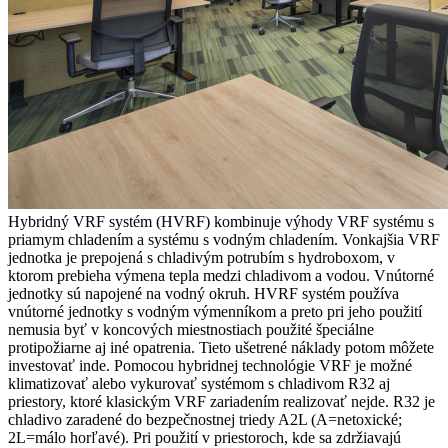
Hybridný VRF systém (HVRF) kombinuje výhody VRF systému s
priamym chladením a systému s vodným chladením. Vonkajšia VRF
jednotka je prepojená s chladivým potrubím s hydroboxom, v
ktorom prebieha výmena tepla medzi chladivom a vodou. Vnútorné
jednotky sú napojené na vodný okruh. HVRF systém používa
vnútorné jednotky s vodným výmenníkom a preto pri jeho použití
nemusia byť v koncových miestnostiach použité špeciálne
protipožiarne aj iné opatrenia. Tieto ušetrené náklady potom môžete
investovať inde. Pomocou hybridnej technológie VRF je možné
klimatizovať alebo vykurovať systémom s chladivom R32 aj
priestory, ktoré klasickým VRF zariadením realizovať nejde. R32 je
chladivo zaradené do bezpečnostnej triedy A2L (A=netoxické;
2L=málo horľavé). Pri použití v priestoroch, kde sa zdržiavajú