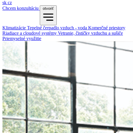
sk
cz
Chcem konzultáciu
otvoriť
Klimatizácie
Tepelné čerpadlo vzduch - voda
Komerčné priestory
Riadiace a cloudové systémy
Vetranie, čističky vzduchu a sušiče
Priemyselné využitie