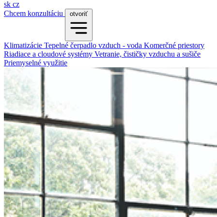
sk
cz
Chcem konzultáciu
otvoriť
Klimatizácie
Tepelné čerpadlo vzduch - voda
Komerčné priestory
Riadiace a cloudové systémy
Vetranie, čističky vzduchu a sušiče
Priemyselné využitie