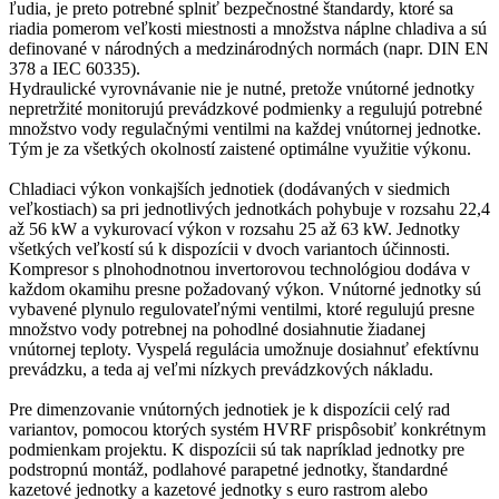
ľudia, je preto potrebné splniť bezpečnostné štandardy, ktoré sa
riadia pomerom veľkosti miestnosti a množstva náplne chladiva a sú
definované v národných a medzinárodných normách (napr. DIN EN
378 a IEC 60335).
Hydraulické vyrovnávanie nie je nutné, pretože vnútorné jednotky
nepretržité monitorujú prevádzkové podmienky a regulujú potrebné
množstvo vody regulačnými ventilmi na každej vnútornej jednotke.
Tým je za všetkých okolností zaistené optimálne využitie výkonu.
Chladiaci výkon vonkajších jednotiek (dodávaných v siedmich
veľkostiach) sa pri jednotlivých jednotkách pohybuje v rozsahu 22,4
až 56 kW a vykurovací výkon v rozsahu 25 až 63 kW. Jednotky
všetkých veľkostí sú k dispozícii v dvoch variantoch účinnosti.
Kompresor s plnohodnotnou invertorovou technológiou dodáva v
každom okamihu presne požadovaný výkon. Vnútorné jednotky sú
vybavené plynulo regulovateľnými ventilmi, ktoré regulujú presne
množstvo vody potrebnej na pohodlné dosiahnutie žiadanej
vnútornej teploty. Vyspelá regulácia umožnuje dosiahnuť efektívnu
prevádzku, a teda aj veľmi nízkych prevádzkových nákladu.
Pre dimenzovanie vnútorných jednotiek je k dispozícii celý rad
variantov, pomocou ktorých systém HVRF prispôsobiť konkrétnym
podmienkam projektu. K dispozícii sú tak napríklad jednotky pre
podstropnú montáž, podlahové parapetné jednotky, štandardné
kazetové jednotky a kazetové jednotky s euro rastrom alebo