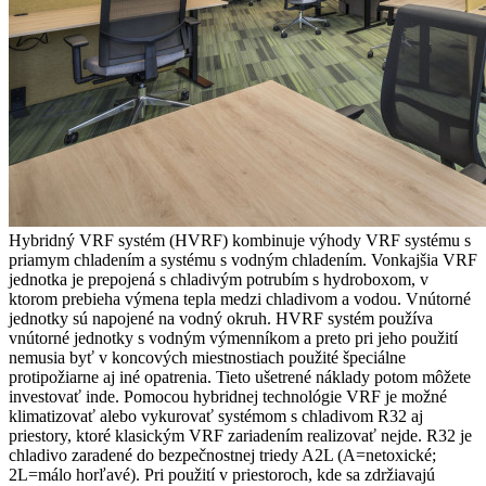
Hybridný VRF systém (HVRF) kombinuje výhody VRF systému s
priamym chladením a systému s vodným chladením. Vonkajšia VRF
jednotka je prepojená s chladivým potrubím s hydroboxom, v
ktorom prebieha výmena tepla medzi chladivom a vodou. Vnútorné
jednotky sú napojené na vodný okruh. HVRF systém používa
vnútorné jednotky s vodným výmenníkom a preto pri jeho použití
nemusia byť v koncových miestnostiach použité špeciálne
protipožiarne aj iné opatrenia. Tieto ušetrené náklady potom môžete
investovať inde. Pomocou hybridnej technológie VRF je možné
klimatizovať alebo vykurovať systémom s chladivom R32 aj
priestory, ktoré klasickým VRF zariadením realizovať nejde. R32 je
chladivo zaradené do bezpečnostnej triedy A2L (A=netoxické;
2L=málo horľavé). Pri použití v priestoroch, kde sa zdržiavajú