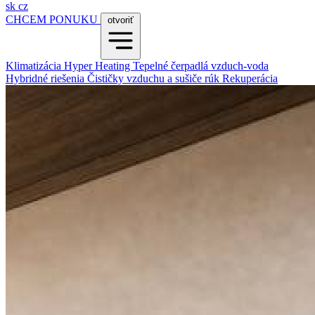
sk
cz
CHCEM PONUKU
otvoriť
Klimatizácia
Hyper Heating
Tepelné čerpadlá vzduch-voda
Hybridné riešenia
Čističky vzduchu a sušiče rúk
Rekuperácia