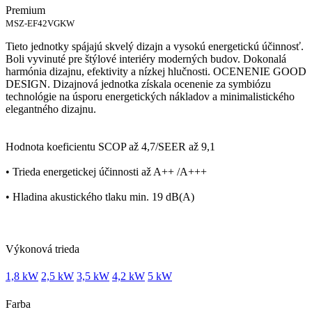
Premium
MSZ-EF42VGKW
Tieto jednotky spájajú skvelý dizajn a vysokú energetickú účinnosť.
Boli vyvinuté pre štýlové interiéry moderných budov. Dokonalá
harmónia dizajnu, efektivity a nízkej hlučnosti. OCENENIE GOOD
DESIGN. Dizajnová jednotka získala ocenenie za symbiózu
technológie na úsporu energetických nákladov a minimalistického
elegantného dizajnu.
Hodnota koeficientu SCOP až 4,7/SEER až 9,1
• Trieda energetickej účinnosti až A++ /A+++
• Hladina akustického tlaku min. 19 dB(A)
Výkonová trieda
1,8 kW
2,5 kW
3,5 kW
4,2 kW
5 kW
Farba