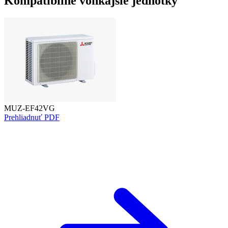
Kompatibilné vonkajšie jednotky
MUZ-EF42VG
Prehliadnuť PDF