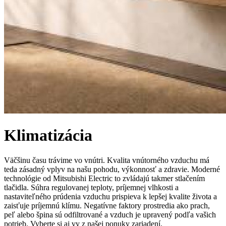
Klimatizácia
Väčšinu času trávime vo vnútri. Kvalita vnútorného vzduchu má
teda zásadný vplyv na našu pohodu, výkonnosť a zdravie. Moderné
technológie od Mitsubishi Electric to zvládajú takmer stlačením
tlačidla. Súhra regulovanej teploty, príjemnej vlhkosti a
nastaviteľného prúdenia vzduchu prispieva k lepšej kvalite života a
zaisťuje príjemnú klímu. Negatívne faktory prostredia ako prach,
peľ alebo špina sú odfiltrované a vzduch je upravený podľa vašich
potrieb. Vyberte si aj vy z našej ponuky zariadení.