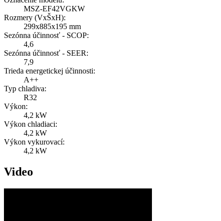
MSZ-EF42VGKW
Rozmery (VxŠxH):
299x885x195 mm
Sezónna účinnosť - SCOP:
4,6
Sezónna účinnosť - SEER:
7,9
Trieda energetickej účinnosti:
A++
Typ chladiva:
R32
Výkon:
4,2 kW
Výkon chladiaci:
4,2 kW
Výkon vykurovací:
4,2 kW
Video