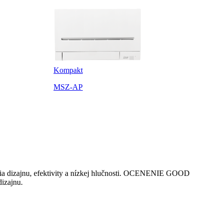
Kompakt
MSZ-AP
ónia dizajnu, efektivity a nízkej hlučnosti. OCENENIE GOOD
dizajnu.