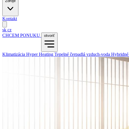
Zdroje
Kontakt
sk
cz
CHCEM PONUKU
otvoriť
Klimatizácia
Hyper Heating
Tepelné čerpadlá vzduch-voda
Hybridné 