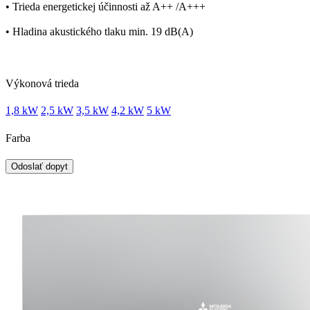
• Trieda energetickej účinnosti až A++ /A+++
• Hladina akustického tlaku min. 19 dB(A)
Výkonová trieda
1,8 kW
2,5 kW
3,5 kW
4,2 kW
5 kW
Farba
Odoslať dopyt