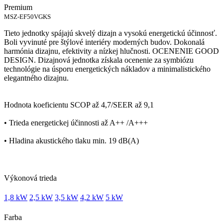
Premium
MSZ-EF50VGKS
Tieto jednotky spájajú skvelý dizajn a vysokú energetickú účinnosť.
Boli vyvinuté pre štýlové interiéry moderných budov. Dokonalá
harmónia dizajnu, efektivity a nízkej hlučnosti. OCENENIE GOOD
DESIGN. Dizajnová jednotka získala ocenenie za symbiózu
technológie na úsporu energetických nákladov a minimalistického
elegantného dizajnu.
Hodnota koeficientu SCOP až 4,7/SEER až 9,1
• Trieda energetickej účinnosti až A++ /A+++
• Hladina akustického tlaku min. 19 dB(A)
Výkonová trieda
1,8 kW
2,5 kW
3,5 kW
4,2 kW
5 kW
Farba