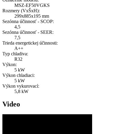
MSZ-EF50VGKS
Rozmery (VxŠxH):
299x885x195 mm
Sezónna účinnosť - SCOP:
4,5
Sezónna účinnosť - SEER:
7,5
Trieda energetickej účinnosti:
A++
Typ chladiva:
R32
Výkon:
5 kW
Výkon chladiaci:
5 kW
Výkon vykurovací:
5,8 kW
Video