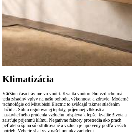
Klimatizácia
Väčšinu času trávime vo vnútri. Kvalita vnútorného vzduchu má
teda zásadný vplyv na našu pohodu, výkonnosť a zdravie. Moderné
technológie od Mitsubishi Electric to zvládajú takmer stlačením
tlačidla. Súhra regulovanej teploty, príjemnej vlhkosti a
nastaviteľného prúdenia vzduchu prispieva k lepšej kvalite života a
zaisťuje príjemnú klímu. Negatívne faktory prostredia ako prach,
peľ alebo špina sú odfiltrované a vzduch je upravený podľa vašich
potrieb. Vyberte si aj vy z našej ponuky zariadení.