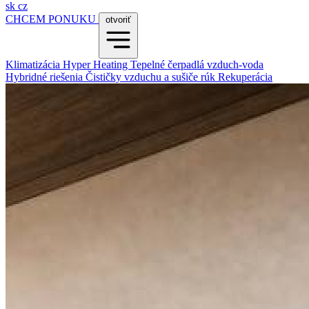
sk
cz
CHCEM PONUKU
otvoriť
Klimatizácia
Hyper Heating
Tepelné čerpadlá vzduch-voda
Hybridné riešenia
Čističky vzduchu a sušiče rúk
Rekuperácia