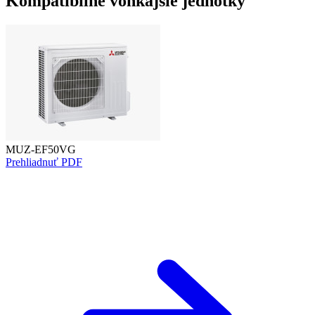
Kompatibilné vonkajšie jednotky
MUZ-EF50VG
Prehliadnuť PDF