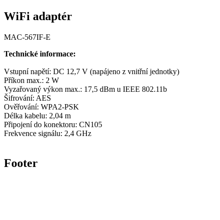
WiFi adaptér
MAC-567IF-E
Technické informace:
Vstupní napětí: DC 12,7 V (napájeno z vnitřní jednotky)
Příkon max.: 2 W
Vyzařovaný výkon max.: 17,5 dBm u IEEE 802.11b
Šifrování: AES
Ověřování: WPA2-PSK
Délka kabelu: 2,04 m
Připojení do konektoru: CN105
Frekvence signálu: 2,4 GHz
Footer