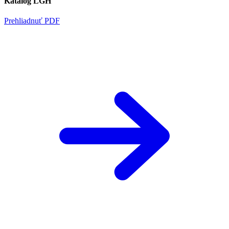
Katalóg LGH
Prehliadnuť PDF