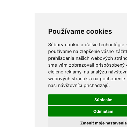
Používame cookies
Používame cookies
Súbory cookie a ďalšie technológie 
Súbory cookie a ďalšie technológie 
používame na zlepšenie vášho zážit
používame na zlepšenie vášho zážit
prehliadania našich webových stráno
prehliadania našich webových stráno
sme vám zobrazovali prispôsobený 
sme vám zobrazovali prispôsobený 
cielené reklamy, na analýzu návštevn
cielené reklamy, na analýzu návštevn
webových stránok a na pochopenie t
webových stránok a na pochopenie t
naši návštevníci prichádzajú.
naši návštevníci prichádzajú.
Súhlasím
Súhlasím
Odmietam
Odmietam
Zmeniť moje nastavenia
Zmeniť moje nastavenia