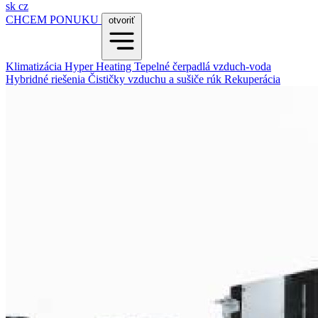
sk
cz
CHCEM PONUKU
otvoriť
Klimatizácia
Hyper Heating
Tepelné čerpadlá vzduch-voda
Hybridné riešenia
Čističky vzduchu a sušiče rúk
Rekuperácia