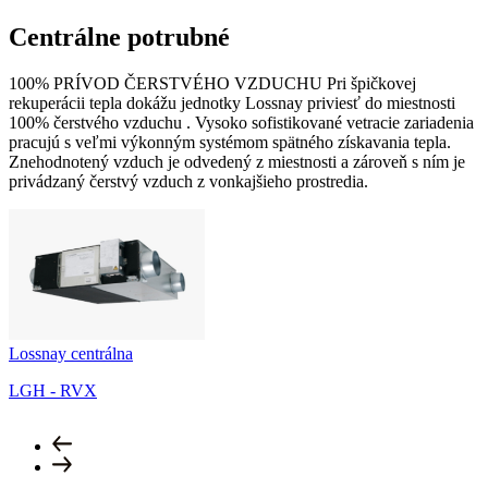
Centrálne potrubné
100% PRÍVOD ČERSTVÉHO VZDUCHU Pri špičkovej
rekuperácii tepla dokážu jednotky Lossnay priviesť do miestnosti
100% čerstvého vzduchu . Vysoko sofistikované vetracie zariadenia
pracujú s veľmi výkonným systémom spätného získavania tepla.
Znehodnotený vzduch je odvedený z miestnosti a zároveň s ním je
privádzaný čerstvý vzduch z vonkajšieho prostredia.
Lossnay centrálna
LGH - RVX