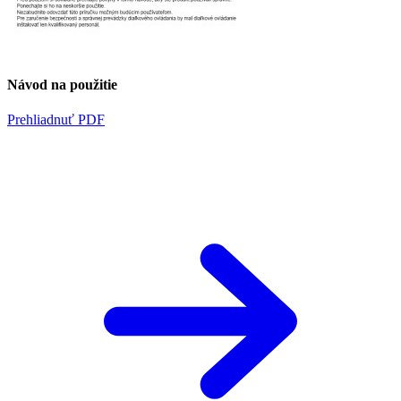
Návod na použitie
Prehliadnuť PDF