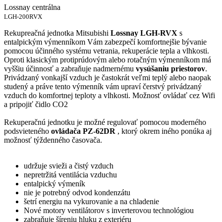
Lossnay centrálna
LGH-200RVX
Rekupreačná jednotka Mitsubishi
Lossnay LGH-RVX
s
entalpickým výmenníkom Vám zabezpečí komfortnejšie bývanie
pomocou účinného systému vetrania, rekuperácie tepla a vlhkosti.
Oproti klasickým protiprúdovým alebo rotačným výmenníkom má
vyššiu účinnosť a zabraňuje nadmernému
vysúšaniu priestorov
.
Privádzaný vonkajší vzduch je častokrát veľmi teplý alebo naopak
studený a práve tento výmenník vám upraví čerstvý privádzaný
vzduch do komfortnej teploty a vlhkosti. Možnosť ovládať cez Wifi
a pripojiť čidlo CO2
Rekuperačnú jednotku je možné regulovať pomocou moderného
podsvieteného
ovládača PZ-62DR
, ktorý okrem iného ponúka aj
možnosť týždenného časovača.
udržuje svieži a čistý vzduch
nepretržitá ventilácia vzduchu
entalpický výmeník
nie je potrebný odvod kondenzátu
šetrí energiu na vykurovanie a na chladenie
Nové motory ventilátorov s inverterovou technológiou
zabraňuje šíreniu hluku z exteriéru