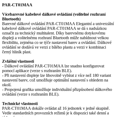
PAR-CT01MAA
Vícebarevné kabelové dálkové ovládání (volitelné rozhraní
Bluetooth)
Barevné dálkové ovládání PAR-CT01MAA Elegantní a univerzální
kabelové dálkové ovládání PAR-CT01MAA se dá s nadsázkou
označit za technický multitalent. Díky barevnému dotykovému
displeji a volitelnému rozhraní Bluetooth může nabídnout velkou
flexibilitu, zejména co se týče nastavení barev a ovládání. Dálkové
ovládání se dodává ve verzi z bílého plastu a verzi v kombinaci
černý hliník plast.
Zvláštní vlastnosti
- Dálkové ovládání PAR-CT01MAA lze snadno konfigurovat
pomocí aplikace (verze s rozhraním BLE).
- Při nastavení displeje lze libovolně vybírat z více než 180 variant
nastavení barev, což umožňuje optimální nastavení s ohledem na
okolí.
- Propojená grafika umožňuje individuální přizpůsobení dálkového
ovládání (verze s rozhraním BLE).
Technické vlastnosti
PAR-CT01MAA dokáže ovládat až 16 jednotek v jedné skupině.
Vedle standardních provozních režimů je k dispozici také denní a