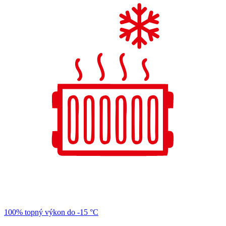
100% topný výkon do -15 °C