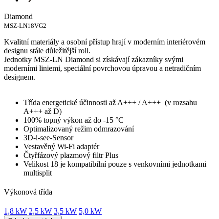
Diamond
MSZ-LN18VG2
Kvalitní materiály a osobní přístup hrají v moderním interiérovém
designu stále důležitější roli.
Jednotky MSZ-LN Diamond si získávají zákazníky svými
moderními liniemi, speciální povrchovou úpravou a netradičním
designem.
Třída energetické účinnosti až A+++ / A+++ (v rozsahu
A+++ až D)
100% topný výkon až do -15 °C
Optimalizovaný režim odmrazování
3D-i-see-Sensor
Vestavěný Wi-Fi adaptér
Čtyřfázový plazmový filtr Plus
Velikost 18 je kompatibilní pouze s venkovními jednotkami
multisplit
Výkonová třída
1,8 kW
2,5 kW
3,5 kW
5,0 kW