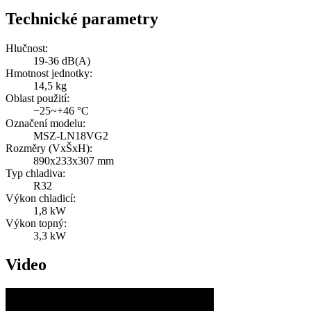
Technické parametry
Hlučnost:
19-36 dB(A)
Hmotnost jednotky:
14,5 kg
Oblast použití:
−25~+46 °C
Označení modelu:
MSZ-LN18VG2
Rozměry (VxŠxH):
890x233x307 mm
Typ chladiva:
R32
Výkon chladicí:
1,8 kW
Výkon topný:
3,3 kW
Video