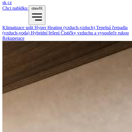
sk
cz
Chci nabídku
otevřít
Klimatizace split
Hyper Heating (vzduch-vzduch)
Tepelná čerpadla
(vzduch-voda)
Hybridní řešení
Čističky vzduchu a vysoušeče rukou
Rekuperace