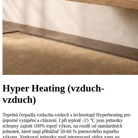
Hyper Heating (vzduch-
vzduch)
Tepelná čerpadla vzduchu-vzduch s technologií Hyperheating pro
úsporné vytápění a chlazení. I při teplotě -15 °C jsou jednotky
schopny zajistit 100% topný výkon, na rozdíl od standardních
jednotek, které mají přibližně 50-60 % jmenovitého topného
výkonu. Venkovní jednotky mají integrovaný ohřev vany na